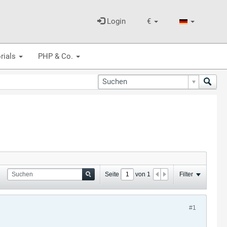
Login
€
rials
PHP & Co.
Seite
von
1
Filter
#1