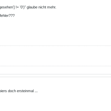
gesehen'] != '0')" glaube nicht mehr.
fehler???
iers doch ersteinmal ...