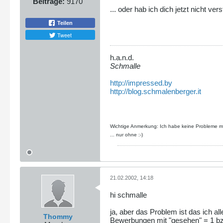
Beiträge:
9170
... oder hab ich dich jetzt nicht ve
Teilen
Tweet
h.a.n.d.
Schmalle
http://impressed.by
http://blog.schmalenberger.it
Wichtige Anmerkung: Ich habe keine Probleme mit
... nur ohne :-)
21.02.2002, 14:18
hi schmalle
ja, aber das Problem ist das ich 
Thommy
Bewerbungen mit "gesehen" = 1 bz