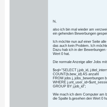
hi,
also ich bin mal wieder am verzwei
ein gehenden Bewerbungen gespei
Ich möchte nun auf einer Seite all
das auch kein Problem. Ich möcht
Dazu hab ich in der Bewerbungen -
Wert 0 hat.
Die normale Anzeige aller Jobs mi
$sql="SELECT j.job_id, j.titel_inter
COUNT(b.bew_id) AS anzahl
FROM jobs j, jobs_bewerbungen b
WHERE j.unt_user_id=$unt_session[
GROUP BY j.job_id";
Wie mach ich dem Computer am best
die Spalte b.gesehen den Wert 0 h