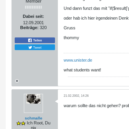
Member
Und dann funzt das mit "if($result['
Dabei seit:
oder hab ich hier irgendeinen Denk
12.09.2001
Beiträge:
320
Gruss
thommy
Teilen
Tweet
www.unister.de
what students want!
21.02.2002, 14:26
warum sollte das nicht gehen? prob
schmalle
Ich Root, Du
nix