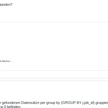
rstanden?
 Alkohol ...
alle gefundenen Datensätze per group by (GROUP BY j.job_id) gruppi
w 0 befinden.