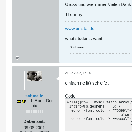
Gruss und wie immer Vielen Dank
Thommy
www.unister.de
what students want!
Stichworte:
-
21.02.2002, 13:15
einfach ne if() schleife ...
schmalle
Code:
Ich Root, Du
while($row = mysql_fetch_array($
nix
 if($row[b.geshen] == 0) {

  echo "<font color=\"FF0099\">"
                        } else {
  echo "<font color=\"000000\">;
Dabei seit:
                               }
                               
09.06.2001