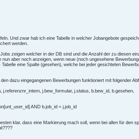
feln. Und zwar hab ich eine Tabelle in welcher Jobangebote gespeich
chert werden.
e Jobs zeigen welcher in der DB sind und die Anzahl der zu diesen e
e nun aber noch anzeigen, wenn neue (noch ungesehene Bewerbungen
 Tabelle eine Spalte (gesehen), welche bei jeder gesichteten Bewe
t den dazu eingegangenen Bewerbungen funktioniert mit folgender Abf
n, j.referenznr_intern, j.bew_formular, j.status, b.bew_id, b.gesehen,
unt_user_id] AND b.job_id = j.job_id
en klar, dass eine Markierung mach soll, wenn bei allen für den s
at????