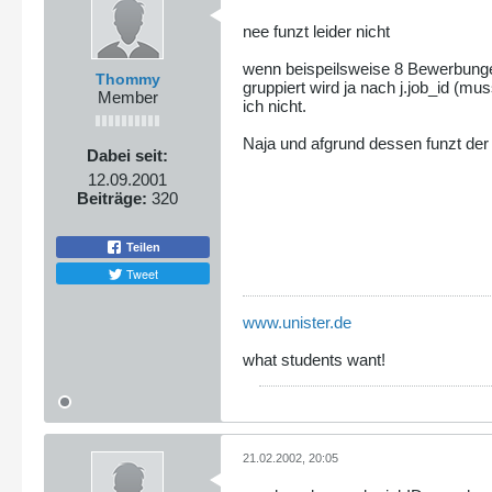
nee funzt leider nicht
wenn beispeilsweise 8 Bewerbungen
Thommy
gruppiert wird ja nach j.job_id (m
Member
ich nicht.
Naja und afgrund dessen funzt der 
Dabei seit:
12.09.2001
Beiträge:
320
Teilen
Tweet
www.unister.de
what students want!
21.02.2002, 20:05