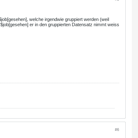
job[gesehen], welche irgendwie gruppiert werden (weil
* $job[gesehen] er in den gruppierten Datensatz nimmt weiss
#6