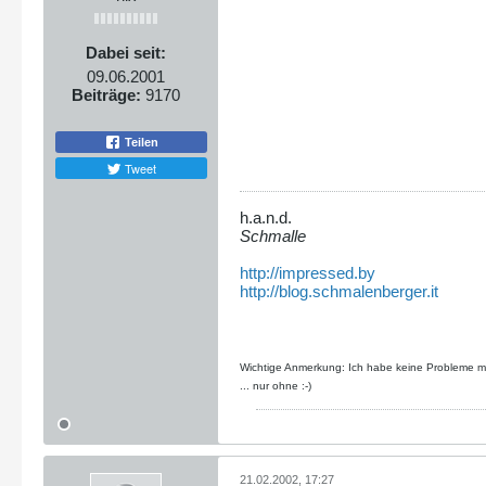
Dabei seit:
09.06.2001
Beiträge:
9170
Teilen
Tweet
h.a.n.d.
Schmalle
http://impressed.by
http://blog.schmalenberger.it
Wichtige Anmerkung: Ich habe keine Probleme mit
... nur ohne :-)
21.02.2002, 17:27