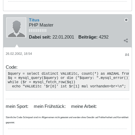
Titus
PHP Master
Dabei seit:
22.01.2001
Beiträge:
4292
26.02.2002, 18:54
#4
Code:
$query = select distinct VALUEitc, count(*) as ANZAHL from t
$q = mysql_query($query) or die ("$query: ".mysql_error());

while ($r = mysql_fetch_row($q))

  echo "VALUEitc '$r[0]' ist $r[1] mal vorhanden<br>\n";
mein Sport:
mein Frühstück:
meine Arbeit:
Sämtliche Code-Schnipsel sind im Allgemeinen nicht getestet und werden ohne Gewähr auf Fehlerfreiheit und Korrektheit
gepostet.