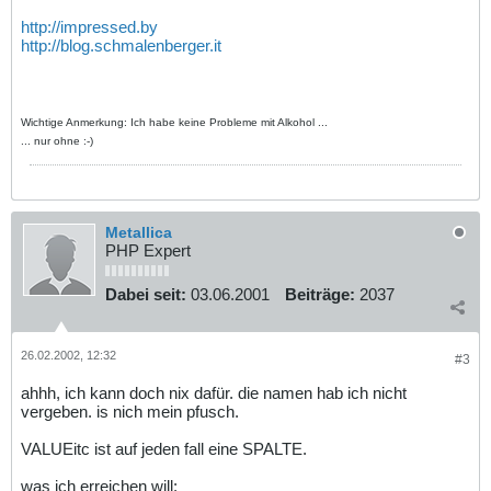
http://impressed.by
http://blog.schmalenberger.it
Wichtige Anmerkung: Ich habe keine Probleme mit Alkohol ...
... nur ohne :-)
Metallica
PHP Expert
Dabei seit:
03.06.2001
Beiträge:
2037
26.02.2002, 12:32
#3
ahhh, ich kann doch nix dafür. die namen hab ich nicht
vergeben. is nich mein pfusch.
VALUEitc ist auf jeden fall eine SPALTE.
was ich erreichen will: