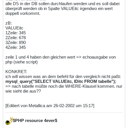
alle DS in der DB sollen durchlaufen werden und es soll dabei
überprüft werden ob in Spalte VALUEitc irgendwo ein wert
doppelt vorkommt.
zB:
VALUEitc
1Zeile: 345
2Zeile: 678
3Zeile: 890
4Zeile: 345
zeile 1 und 4 haben den gleichen wert => echoausgabe von
php (siehe script)
KONKRET:
ich will wissen was an dem befehl für den vergleich nicht paßt:
mysql_query("SELECT VALUEitc, IDitc FROM tabelle");
=> nach tabelle müßte noch die WHERE-Klausel kommen. nur
wie sieht die aus??
[Editiert von Metallica am 26-02-2002 um 15:17]
$PHP resource 4ever$