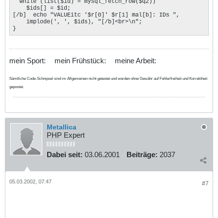
  while (list($id) = mysql_fetch_row($q2))

    $ids[] = $id;

[/b]  echo "VALUEitc '$r[0]' $r[1] mal[b]: IDs ",

    implode(', ', $ids), "[/b]<br>\n";

}
mein Sport:
mein Frühstück:
meine Arbeit:
Sämtliche Code-Schnipsel sind im Allgemeinen nicht getestet und werden ohne Gewähr auf Fehlerfreiheit und Korrektheit
gepostet.
Metallica
PHP Expert
Dabei seit:
03.06.2001
Beiträge:
2037
05.03.2002, 07:47
#7