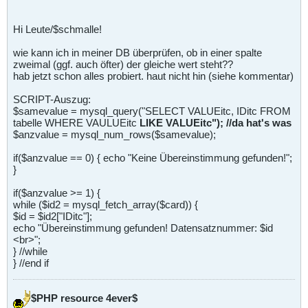
Hi Leute/$schmalle!
wie kann ich in meiner DB überprüfen, ob in einer spalte
zweimal (ggf. auch öfter) der gleiche wert steht??
hab jetzt schon alles probiert. haut nicht hin (siehe kommentar)
SCRIPT-Auszug:
$samevalue = mysql_query("SELECT VALUEitc, IDitc FROM
tabelle WHERE VAULUEitc
LIKE VALUEitc"); //da hat's was
$anzvalue = mysql_num_rows($samevalue);
if($anzvalue == 0) { echo "Keine Übereinstimmung gefunden!";
}
if($anzvalue >= 1) {
while ($id2 = mysql_fetch_array($card)) {
$id = $id2["IDitc"];
echo "Übereinstimmung gefunden! Datensatznummer: $id
<br>";
} //while
} //end if
$PHP resource 4ever$