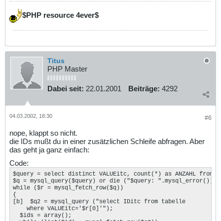
$PHP resource 4ever$
Titus
PHP Master
Dabei seit:
22.01.2001
Beiträge:
4292
04.03.2002, 18:30
#6
nope, klappt so nicht.
die IDs mußt du in einer zusätzlichen Schleife abfragen. Aber
das geht ja ganz einfach:
Code:
$query = select distinct VALUEitc, count(*) as ANZAHL from t
$q = mysql_query($query) or die ("$query: ".mysql_error());

while ($r = mysql_fetch_row($q))

{

[b]  $q2 = mysql_query ("select IDitc from tabelle

    where VALUEitc='$r[0]'");

  $ids = array();
