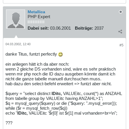
Metallica
PHP Expert
Dabei seit:
03.06.2001
Beiträge:
2037
04.03.2002, 12:40
#5
danke Titus, funtzt perfectly
ein anliegen hätt ich da aber noch:
wenn 2 gleiche DS vorhanden sind, wäre es sehr praktisch
wenn mir php noch die ID dazu ausgeben könnte damit ich
nicht die ganze tabelle manuell durchsuchen muss.
hab dazu den select-befehl erweitert => funtzt aber nicht.
$query = "select distinct
IDitc,
VALUEitc, count(*) as ANZAHL
from tabelle group by VALUEitc having ANZAHL>1";
$q = mysql_query($query) or die ("$query: ".mysql_error());
while ($r = mysql_fetch_row($q))
echo "
IDitc,
VALUEitc '$r[0]' ist $r[1] mal vorhanden<br>\n";
???