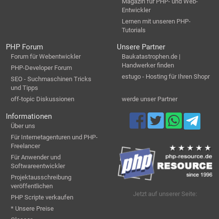
Magazin für PHP- und Web-
Entwickler
Lernen mit unseren PHP-
Tutorials
PHP Forum
Unsere Partner
Forum für Webentwickler
Baukatastrophen.de |
Handwerker finden
PHP-Developer Forum
estugo - Hosting für Ihren Shopr
SEO - Suchmaschinen Tricks
und Tipps
off-topic Diskussionen
werde unser Partner
Informationen
Über uns
Für Internetagenturen und PHP-
Freelancer
Für Anwender und
Softwareentwickler
Projektausschreibung
veröffentlichen
Jetzt auf unserer Seite:
PHP Scripte verkaufen
* Unsere Preise