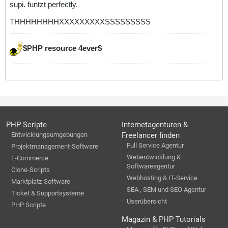
supi. funtzt perfectly.
THHHHHHHHXXXXXXXXXSSSSSSSSS
$PHP resource 4ever$
PHP Scripte
Internetagenturen &
Entwicklungsumgebungen
Freelancer finden
Full Service Agentur
Projektmanagement-Software
Webentwicklung &
E-Commerce
Softwareagentur
Clone-Scripts
Webhosting & IT-Service
Marktplatz-Software
SEA , SEM und SEO Agentur
Ticket & Supportsysteme
Userübersicht
PHP Scripte
Magazin & PHP Tutorials