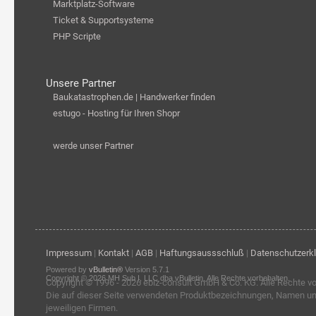
Marktplatz-Software
Ticket & Supportsysteme
PHP Scripte
Unsere Partner
Baukatastrophen.de | Handwerker finden
estugo - Hosting für Ihren Shopr
werde unser Partner
Impressum
|
Kontakt
|
AGB
|
Haftungsaussschluß
|
Datenschutzerk
Powered by
vBulletin®
Version 5.7.1
Copyright © 2026 MH Sub I, LLC dba vBulletin. Alle Rechte vorbehalten.
Copyright © 1996 - 2026
ebiz-consult GmbH & Co. KG
. Alle Rechte v
Die auf dieser Seite verwendeten Produktbezeichnungen, Namen u
jeweiligen Firmen.