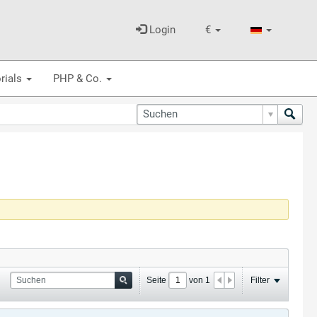
Login
€
rials
PHP & Co.
Seite
von
1
Filter