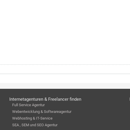
Internetagenturen & Freelancer finden
Full Service Agentur
Webentwicklung & Softwareagentur
Webhosting & IT-Service
SEA , SEM und SEO Agentur