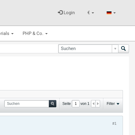
Login
€
rials
PHP & Co.
Seite
von
1
Filter
#1