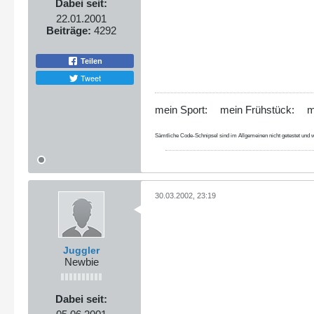
Dabei seit:
22.01.2001
Beiträge:
4292
Teilen
Tweet
mein Sport:
mein Frühstück:
m
Sämtliche Code-Schnipsel sind im Allgemeinen nicht getestet und w
30.03.2002, 23:19
Juggler
Newbie
Dabei seit: