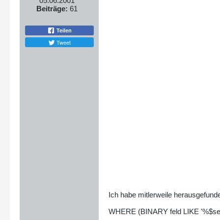
05.06.2001
Beiträge:
61
Teilen
Tweet
Ich habe mitlerweile herausgefund
WHERE (BINARY feld LIKE '%$se