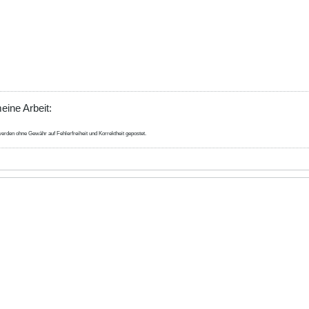
eine Arbeit:
erden ohne Gewähr auf Fehlerfreiheit und Korrektheit gepostet.