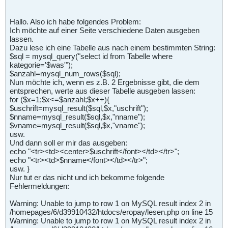
Hallo. Also ich habe folgendes Problem:
Ich möchte auf einer Seite verschiedene Daten ausgeben
lassen.
Dazu lese ich eine Tabelle aus nach einem bestimmten String:
$sql = mysql_query("select id from Tabelle where
kategorie='$was'");
$anzahl=mysql_num_rows($sql);
Nun möchte ich, wenn es z.B. 2 Ergebnisse gibt, die dem
entsprechen, werte aus dieser Tabelle ausgeben lassen:
for ($x=1;$x<=$anzahl;$x++){
$uschrift=mysql_result($sql,$x,"uschrift");
$nname=mysql_result($sql,$x,"nname");
$vname=mysql_result($sql,$x,"vname");
usw.
Und dann soll er mir das ausgeben:
echo "<tr><td><center>$uschrift</font></td></tr>";
echo "<tr><td>$nname</font></td></tr>";
usw. }
Nur tut er das nicht und ich bekomme folgende
Fehlermeldungen:
Warning: Unable to jump to row 1 on MySQL result index 2 in
/homepages/6/d39910432/htdocs/eropay/lesen.php on line 15
Warning: Unable to jump to row 1 on MySQL result index 2 in