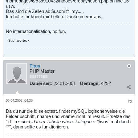
/homepages/6/d39910432/htdocs/eropay/lesen.php on line 16
usw.
Das sind die Zeilen ab $uschrift=my.....
Ich hoffe Ihr könnt mir helfen. Danke im vorraus.
No internationalisation, no fun.
Stichworte:
-
Titus
PHP Master
Dabei seit:
22.01.2001
Beiträge:
4292
06.04.2002, 04:35
#2
Da du nur die id selectest, findet mySQL logischerweise die
Felder uschrift, nname und vname nicht im result. Ersetze das
"id" in
select id from Tabelle where kategorie='$was'
mal durch
"*", dann sollte es funktionieren.