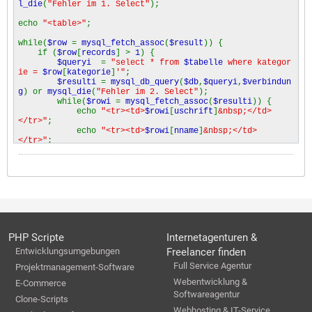
l_die
(
"Fehler im 1. Select"
);
echo
"<table>"
;
while(
$row
=
mysql_fetch_assoc
(
$result
)) {
if (
$row
[
records
] >
1
) {
$queryi
=
"select * from
$tabelle
where kategor
ie =
$row
[
kategorie
]
'"
;
$resulti
=
mysql_db_query
(
$db
,
$queryi
,
$verbindun
g
) or
mysql_die
(
"Fehler im 2. Select"
);
while(
$rowi
=
mysql_fetch_assoc
(
$resulti
)) {
echo
"<tr><td>
$rowi
[
uschrift
]
&nbsp;</td>
</tr>"
;
echo
"<tr><td>
$rowi
[
nname
]
&nbsp;</td>
</tr>"
;
echo
"<tr><td>
$rowi
[
vname
]
&nbsp;</td></tr>"
;
echo
"<tr><td>&nbsp;</td></tr>"
;
}
}
}
echo
"</table>"
;
?>
PHP Scripte
Internetagenturen &
Entwicklungsumgebungen
Freelancer finden
Full Service Agentur
Projektmanagement-Software
Webentwicklung &
E-Commerce
Softwareagentur
Clone-Scripts
Webhosting & IT-Service