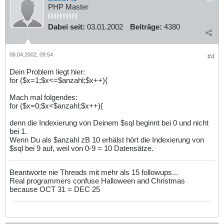
PHP Master
Dabei seit:
03.01.2002
Beiträge:
4380
06.04.2002, 09:54
#4
Dein Problem liegt hier:
for ($x=1;$x<=$anzahl;$x++){
Mach mal folgendes:
for ($x=0;$x<$anzahl;$x++){
denn die Indexierung von Deinem $sql beginnt bei 0 und nicht
bei 1.
Wenn Du als $anzahl zB 10 erhälst hört die Indexierung von
$sql bei 9 auf, weil von 0-9 = 10 Datensätze.
Beantworte nie Threads mit mehr als 15 followups...
Real programmers confuse Halloween and Christmas
because OCT 31 = DEC 25