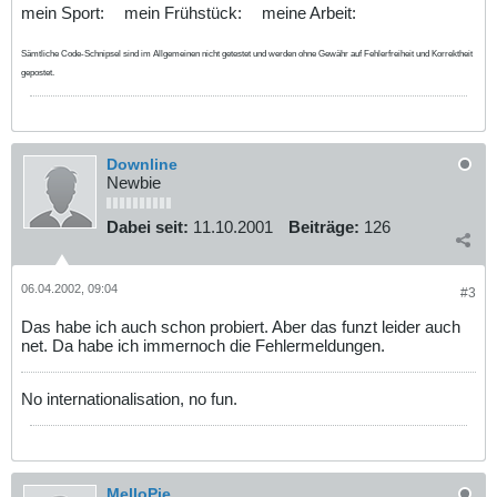
mein Sport:
mein Frühstück:
meine Arbeit:
Sämtliche Code-Schnipsel sind im Allgemeinen nicht getestet und werden ohne Gewähr auf Fehlerfreiheit und Korrektheit
gepostet.
Downline
Newbie
Dabei seit:
11.10.2001
Beiträge:
126
06.04.2002, 09:04
#3
Das habe ich auch schon probiert. Aber das funzt leider auch
net. Da habe ich immernoch die Fehlermeldungen.
No internationalisation, no fun.
MelloPie