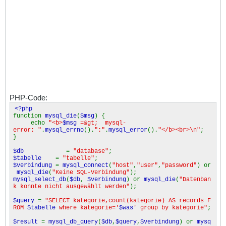
PHP-Code:
<?php
function
mysql_die
(
$msg
) {
echo
"<b>
$msg
=&gt; mysql-
error: "
.
mysql_errno
().
":"
.
mysql_error
().
"</b><br>\n"
;
}
$db
=
"database"
;
$tabelle
=
"tabelle"
;
$verbindung
=
mysql_connect
(
"host"
,
"user"
,
"password"
) or
mysql_die
(
"Keine SQL-Verbindung"
);
mysql_select_db
(
$db
,
$verbindung
) or
mysql_die
(
"Datenban
k konnte nicht ausgewählt werden"
);
$query
=
"SELECT kategorie,count(kategorie) AS records F
ROM
$tabelle
where kategorie='
$was
' group by kategorie"
;
$result
=
mysql_db_query
(
$db
,
$query
,
$verbindung
) or
mysq