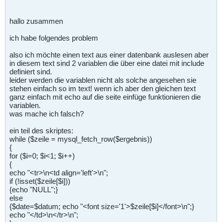
hallo zusammen
ich habe folgendes problem
also ich möchte einen text aus einer datenbank auslesen aber
in diesem text sind 2 variablen die über eine datei mit include
definiert sind.
leider werden die variablen nicht als solche angesehen sie
stehen einfach so im text! wenn ich aber den gleichen text
ganz einfach mit echo auf die seite einfüge funktionieren die
variablen.
was mache ich falsch?
ein teil des skriptes:
while ($zeile = mysql_fetch_row($ergebnis))
{
for ($i=0; $i<1; $i++)
{
echo "<tr>\n<td align='left'>\n";
if (!isset($zeile[$i]))
{echo "NULL";}
else
{$date=$datum; echo "<font size='1'>$zeile[$i]</font>\n";}
echo "</td>\n</tr>\n";