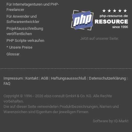
Für Internetagenturen und PHP-
Freelancer
Für Anwender und
Softwareentwickler
Projektausschreibung
veröffentlichen
Jetzt auf unserer Seite:
PHP Scripte verkaufen
* Unsere Preise
Glossar
Impressum
|
Kontakt
|
AGB
|
Haftungsaussschluß
|
Datenschutzerklärung
|
FAQ
Copyright © 1996 - 2026
ebiz-consult GmbH & Co. KG
. Alle Rechte
vorbehalten.
Die auf dieser Seite verwendeten Produktbezeichnungen, Namen und
Warenzeichen sind Eigentum der jeweiligen Firmen.
Software by IQ-Markt