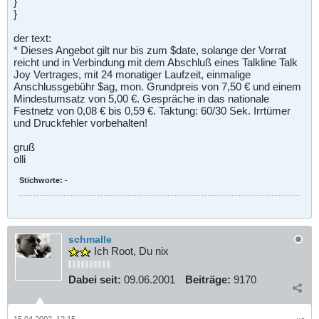
}
}
der text:
* Dieses Angebot gilt nur bis zum $date, solange der Vorrat
reicht und in Verbindung mit dem Abschluß eines Talkline Talk
Joy Vertrages, mit 24 monatiger Laufzeit, einmalige
Anschlussgebühr $ag, mon. Grundpreis von 7,50 € und einem
Mindestumsatz von 5,00 €. Gespräche in das nationale
Festnetz von 0,08 € bis 0,59 €. Taktung: 60/30 Sek. Irrtümer
und Druckfehler vorbehalten!
gruß
olli
Stichworte:
-
schmalle
Ich Root, Du nix
Dabei seit:
09.06.2001
Beiträge:
9170
15.04.2002, 12:15