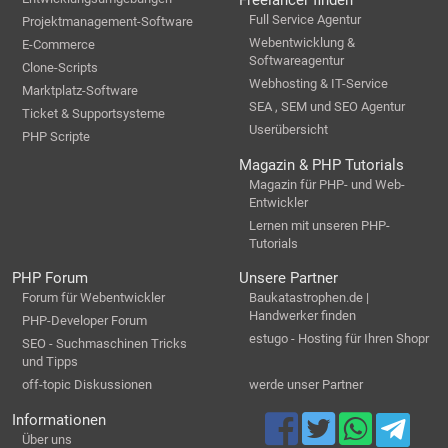
Freelancer finden
Full Service Agentur
Projektmanagement-Software
Webentwicklung &
E-Commerce
Softwareagentur
Clone-Scripts
Webhosting & IT-Service
Marktplatz-Software
SEA , SEM und SEO Agentur
Ticket & Supportsysteme
Userübersicht
PHP Scripte
Magazin & PHP Tutorials
Magazin für PHP- und Web-
Entwickler
Lernen mit unseren PHP-
Tutorials
PHP Forum
Unsere Partner
Forum für Webentwickler
Baukatastrophen.de |
Handwerker finden
PHP-Developer Forum
estugo - Hosting für Ihren Shopr
SEO - Suchmaschinen Tricks
und Tipps
off-topic Diskussionen
werde unser Partner
Informationen
Über uns