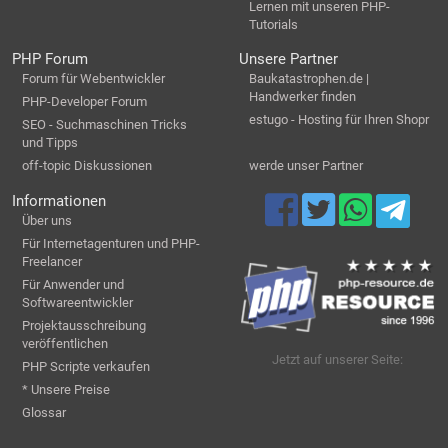
Lernen mit unseren PHP-
Tutorials
PHP Forum
Unsere Partner
Forum für Webentwickler
Baukatastrophen.de |
Handwerker finden
PHP-Developer Forum
estugo - Hosting für Ihren Shopr
SEO - Suchmaschinen Tricks
und Tipps
off-topic Diskussionen
werde unser Partner
Informationen
Über uns
Für Internetagenturen und PHP-
Freelancer
Für Anwender und
Softwareentwickler
Projektausschreibung
veröffentlichen
Jetzt auf unserer Seite:
PHP Scripte verkaufen
* Unsere Preise
Glossar