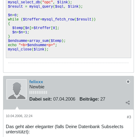
mysql_select_db
(
"opc"
,
$link
);
$result
=
mysql_query
(
$sql
,
$link
);
$n
=
0
;
while (
$treffer
=
mysql_fetch_row
(
$result
))
{
$temp
[
$n
]=
$treffer
[
0
];
$n
=
$n
+
1
;
}
$endsumme
=
array_sum
(
$temp
);
echo
"<b>
$endsumme
<p>"
;
mysql_close
(
$link
);
felixxx
Newbie
Dabei seit:
07.04.2006
Beiträge:
27
10.04.2006, 22:24
#3
Das geht aber eleganter (falls Deine Datenbank Subselects
unterstützt):