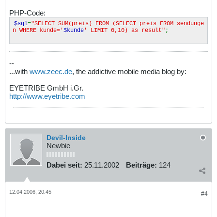
PHP-Code:
$sql
=
"SELECT SUM(preis) FROM (SELECT preis FROM sendunge
n WHERE kunde='
$kunde
' LIMIT 0,10) as result"
;
--
...with
www.zeec.de
, the addictive mobile media blog by:
EYETRIBE GmbH i.Gr.
http://www.eyetribe.com
Devil-Inside
Newbie
Dabei seit:
25.11.2002
Beiträge:
124
12.04.2006, 20:45
#4