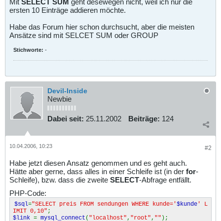
Mit
SELECT SUM
geht desewegen nicht, weil ich nur die
ersten 10 Einträge addieren möchte.
Habe das Forum hier schon durchsucht, aber die meisten
Ansätze sind mit SELCET SUM oder GROUP
Stichworte:
-
Devil-Inside
Newbie
Dabei seit:
25.11.2002
Beiträge:
124
10.04.2006, 10:23
#2
Habe jetzt diesen Ansatz genommen und es geht auch.
Hätte aber gerne, dass alles in einer Schleife ist (in der
for
-
Schleife), bzw. dass die zweite
SELECT
-Abfrage entfällt.
PHP-Code:
$sql
=
"SELECT preis FROM sendungen WHERE kunde='
$kunde
' L
IMIT 0,10"
;
$link
=
mysql_connect
(
"localhost"
,
"root"
,
""
);