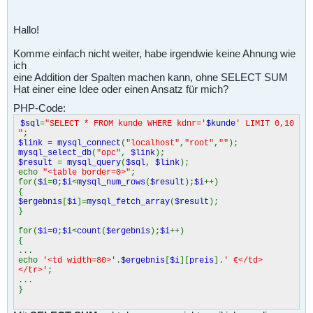
Hallo!
Komme einfach nicht weiter, habe irgendwie keine Ahnung wie
ich
eine Addition der Spalten machen kann, ohne SELECT SUM
Hat einer eine Idee oder einen Ansatz für mich?
PHP-Code:
$sql
=
"SELECT * FROM kunde WHERE kdnr='
$kunde
' LIMIT 0,10
"
;
$link
=
mysql_connect
(
"localhost"
,
"root"
,
""
);
mysql_select_db
(
"opc"
,
$link
);
$result
=
mysql_query
(
$sql
,
$link
);
echo
"<table border=0>"
;
for(
$i
=
0
;
$i
<
mysql_num_rows
(
$result
);
$i
++)
{
$ergebnis
[
$i
]=
mysql_fetch_array
(
$result
);
}
for(
$i
=
0
;
$i
<
count
(
$ergebnis
);
$i
++)
{
...
echo
'<td width=80>'
.
$ergebnis
[
$i
][
preis
].
' €</td>
</tr>'
;
...
}