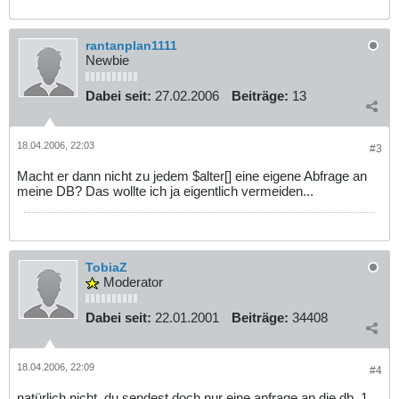
rantanplan1111
Newbie
Dabei seit:
27.02.2006
Beiträge:
13
18.04.2006, 22:03
#3
Macht er dann nicht zu jedem $alter[] eine eigene Abfrage an
meine DB? Das wollte ich ja eigentlich vermeiden...
TobiaZ
Moderator
Dabei seit:
22.01.2001
Beiträge:
34408
18.04.2006, 22:09
#4
natürlich nicht. du sendest doch nur eine anfrage an die db. 1