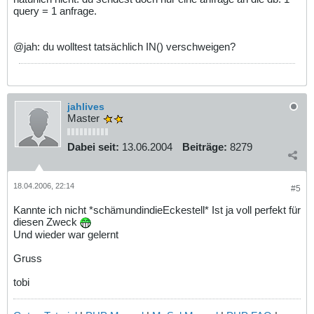
query = 1 anfrage.
@jah: du wolltest tatsächlich IN() verschweigen?
jahlives
Master
Dabei seit:
13.06.2004
Beiträge:
8279
18.04.2006, 22:14
#5
Kannte ich nicht *schämundindieEckestell* Ist ja voll perfekt für
diesen Zweck
Und wieder war gelernt
Gruss
tobi