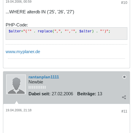
19.04.2006, 00:59
#10
...WHERE alterdb IN ('25', '26', '27')
PHP-Code:
$alter
=
"('"
.
replace
(
","
,
"','"
,
$alter
) .
"')"
;
www.myplaner.de
rantanplan1111
Newbie
Dabei seit:
27.02.2006
Beiträge:
13
19.04.2006, 21:18
#11