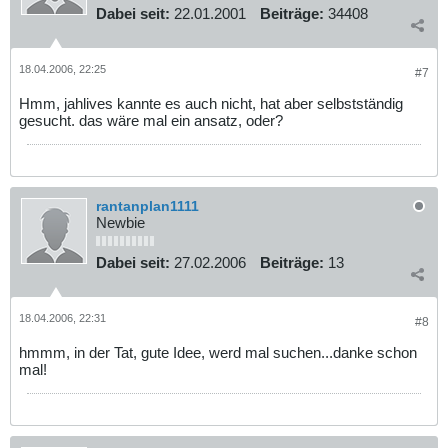
Dabei seit:
22.01.2001
Beiträge:
34408
18.04.2006, 22:25
#7
Hmm, jahlives kannte es auch nicht, hat aber selbstständig
gesucht. das wäre mal ein ansatz, oder?
rantanplan1111
Newbie
Dabei seit:
27.02.2006
Beiträge:
13
18.04.2006, 22:31
#8
hmmm, in der Tat, gute Idee, werd mal suchen...danke schon
mal!