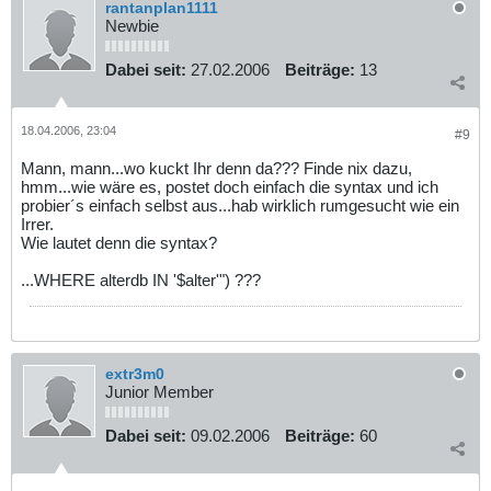
rantanplan1111
Newbie
Dabei seit:
27.02.2006
Beiträge:
13
18.04.2006, 23:04
#9
Mann, mann...wo kuckt Ihr denn da??? Finde nix dazu,
hmm...wie wäre es, postet doch einfach die syntax und ich
probier´s einfach selbst aus...hab wirklich rumgesucht wie ein
Irrer.
Wie lautet denn die syntax?
...WHERE alterdb IN '$alter'") ???
extr3m0
Junior Member
Dabei seit:
09.02.2006
Beiträge:
60