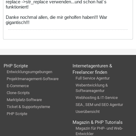
replace ->str_replace verwenden...und schon hat´s
funktioniert!
Danke nochmal allen, die mir geholfen haben!!! War
gigantisch!!!
PHP Scripte
Internetagenturen &
Entwicklungsumgebungen
Freelancer finden
Full Service Agentur
Projektmanagement-Software
Webentwicklung &
E-Commerce
Softwareagentur
Clone-Scripts
Webhosting & IT-Service
Marktplatz-Software
SEA , SEM und SEO Agentur
Ticket & Supportsysteme
Userübersicht
PHP Scripte
Magazin & PHP Tutorials
Magazin für PHP- und Web-
Entwickler