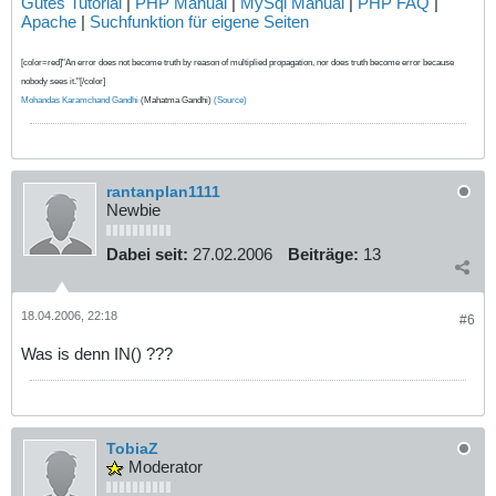
Gutes Tutorial
|
PHP Manual
|
MySql Manual
|
PHP FAQ
|
Apache
|
Suchfunktion für eigene Seiten
[color=red]"An error does not become truth by reason of multiplied propagation, nor does truth become error because
nobody sees it."[/color]
Mohandas Karamchand Gandhi
(Mahatma Gandhi)
(Source)
rantanplan1111
Newbie
Dabei seit:
27.02.2006
Beiträge:
13
18.04.2006, 22:18
#6
Was is denn IN() ???
TobiaZ
Moderator