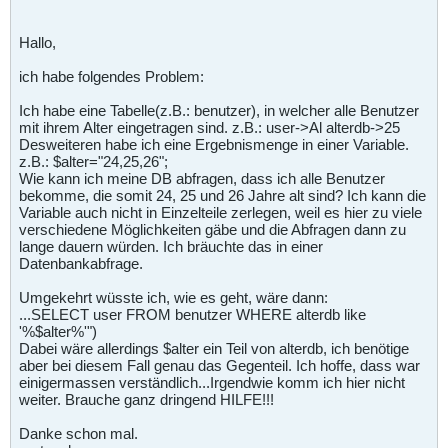
Hallo,
ich habe folgendes Problem:
Ich habe eine Tabelle(z.B.: benutzer), in welcher alle Benutzer
mit ihrem Alter eingetragen sind. z.B.: user->Al alterdb->25
Desweiteren habe ich eine Ergebnismenge in einer Variable.
z.B.: $alter="24,25,26";
Wie kann ich meine DB abfragen, dass ich alle Benutzer
bekomme, die somit 24, 25 und 26 Jahre alt sind? Ich kann die
Variable auch nicht in Einzelteile zerlegen, weil es hier zu viele
verschiedene Möglichkeiten gäbe und die Abfragen dann zu
lange dauern würden. Ich bräuchte das in einer
Datenbankabfrage.
Umgekehrt wüsste ich, wie es geht, wäre dann:
...SELECT user FROM benutzer WHERE alterdb like
'%$alter%'")
Dabei wäre allerdings $alter ein Teil von alterdb, ich benötige
aber bei diesem Fall genau das Gegenteil. Ich hoffe, dass war
einigermassen verständlich...Irgendwie komm ich hier nicht
weiter. Brauche ganz dringend HILFE!!!
Danke schon mal.