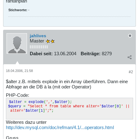
rantanplan
Stichworte:
-
jahlives
Master
Dabei seit:
13.06.2004
Beiträge:
8279
18.04.2006, 21:58
#2
$alter z.B. mittels explode in ein Array überführen. Dann eine
Abfrage an die DB à la (mit oder Operator)
PHP-Code:
$alter
=
explode
(
','
,
$alter
);
$query
=
"Select * from table where alter='
$alter
[
0
]
' ||
alter='
$alter
[
1
]
';"
;
Weiteres dazu unter
http://dev.mysql.com/doc/refman/4.1/...operators.html
Gruss