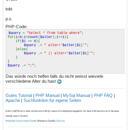
tobi
p.s.
PHP-Code:
$query
=
"Select * from table where"
;
for(
i
=
0
;
i
<
count
(
$alter
);
i
+=
1
){
if(
$i
==
0
){
$query
.=
" alter='
$alter
[
$i
]
'"
;
}else{
$query
.=
" || alter='
$alter
[
$i
]
'"
;
}
}
$query
.=
";"
;
Das würde noch helfen falls du nicht weisst wieviele
verschiedene Alter du hast
Gutes Tutorial
|
PHP Manual
|
MySql Manual
|
PHP FAQ
|
Apache
|
Suchfunktion für eigene Seiten
[color=red]"An error does not become truth by reason of multiplied propagation, nor does truth become error because
nobody sees it."[/color]
Mohandas Karamchand Gandhi
(Mahatma Gandhi)
(Source)