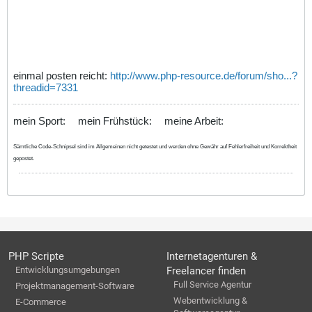
einmal posten reicht:
http://www.php-resource.de/forum/sho...?
threadid=7331
mein Sport:
mein Frühstück:
meine Arbeit:
Sämtliche Code-Schnipsel sind im Allgemeinen nicht getestet und werden ohne Gewähr auf Fehlerfreiheit und Korrektheit
gepostet.
PHP Scripte
Internetagenturen &
Entwicklungsumgebungen
Freelancer finden
Full Service Agentur
Projektmanagement-Software
Webentwicklung &
E-Commerce