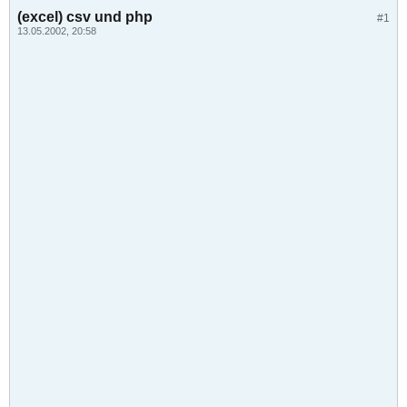
(excel) csv und php
#1
13.05.2002, 20:58