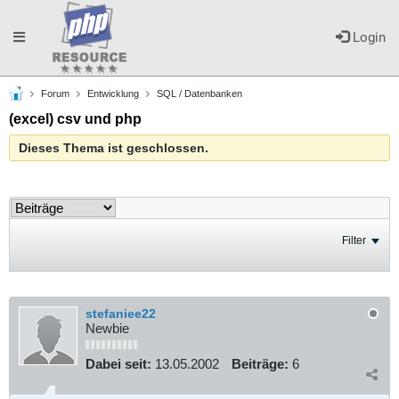
Toggle
Login
Forum
Entwicklung
SQL / Datenbanken
navigation
(excel) csv und php
Dieses Thema ist geschlossen.
Filter
stefaniee22
Newbie
Dabei seit:
13.05.2002
Beiträge:
6