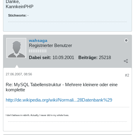
Danke,
KannkeinPHP
Stichworte:
-
wahsaga
Registrierter Benutzer
Dabei seit:
10.09.2001
Beiträge:
25218
27.06.2007, 08:56
#2
Re: MySQL Tabellenstruktur - Mehrere kleinere oder eine
komplette
http://de.wikipedia.org/wiki/Normali...28Datenbank%29
I don't believe in rebirth. Actually, I never did in my whole lives.