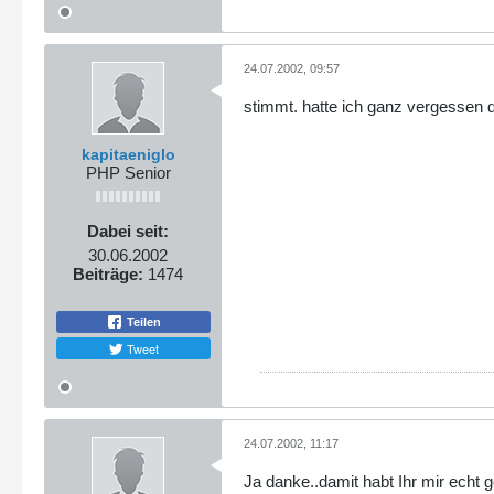
24.07.2002, 09:57
stimmt. hatte ich ganz vergessen d
kapitaeniglo
PHP Senior
Dabei seit:
30.06.2002
Beiträge:
1474
Teilen
Tweet
24.07.2002, 11:17
Ja danke..damit habt Ihr mir echt 