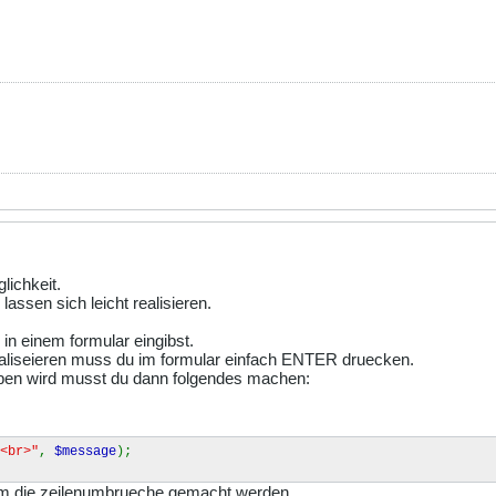
lichkeit.
assen sich leicht realisieren.
in einem formular eingibst.
aliseieren muss du im formular einfach ENTER druecken.
eben wird musst du dann folgendes machen:
<br>"
,
$message
);
dem die zeilenumbrueche gemacht werden.