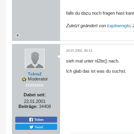
falls du dazu noch fragen hast kan
Zuletzt geändert von
kapitaeniglo
;
24.07.2002, 00:13
sieh mal unter nl2br() nach.
Ich glab das ist was du suchst.
TobiaZ
Moderator
Dabei seit:
22.01.2001
Beiträge:
34408
Teilen
Tweet