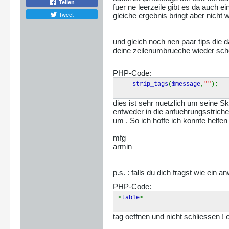
Teilen
fuer ne leerzeile gibt es da auch e
Tweet
gleiche ergebnis bringt aber nicht wi
und gleich noch nen paar tips die
deine zeilenumbrueche wieder sch
PHP-Code:
strip_tags
(
$message
,
""
);
dies ist sehr nuetzlich um seine S
entweder in die anfuehrungsstrich
um . So ich hoffe ich konnte helfen
mfg
armin
p.s. : falls du dich fragst wie ein
PHP-Code:
<
table
>
tag oeffnen und nicht schliessen ! 