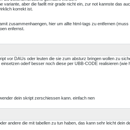
ine variante, aber die faellt mir grade nicht ein, zur not kannste das 
rklich korrekt ist.
 damit zusammenhaengen, hier um allte html-tags zu entfernen (muss 
oen enfernst.
kript vor DAUs oder leuten die sie zum absturz bringen wollen zu sic
e einsetzen oderf besser noch diese per UBB-CODE realisieren (wie
 anwender dein skript zerschiessen kann. einfach nen
oder andere die mit tabellen zu tun haben, das kann sehr leicht dein 