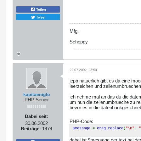
Teilen
Tweet
Mfg,
Schoppy
22.07.2002, 23:54
jepp natuerlich gibt es da eine moeg
leerzeichen und zeilenumbruechen l
kapitaeniglo
ich nehme mal an das du die daten 
PHP Senior
um nun die zeilenumbrueche zu re
bevor es in die datenbankgeschri
Dabei seit:
PHP-Code:
30.06.2002
Beiträge:
1474
$message
=
ereg_replace
(
"\n"
,
"
dabei ist $message der text bei 