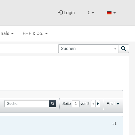
Login
€
rials
PHP & Co.
Seite
von
2
Filter
#1