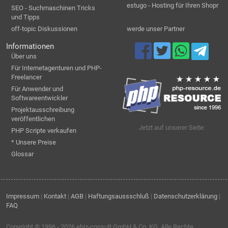
estugo - Hosting für Ihren Shopr
SEO - Suchmaschinen Tricks
und Tipps
off-topic Diskussionen
werde unser Partner
Informationen
Über uns
Für Internetagenturen und PHP-
Freelancer
Für Anwender und
Softwareentwickler
Projektausschreibung
veröffentlichen
Jetzt auf unserer Seite:
PHP Scripte verkaufen
* Unsere Preise
Glossar
Impressum
|
Kontakt
|
AGB
|
Haftungsaussschluß
|
Datenschutzerklärung
|
FAQ
Copyright © 1996 - 2026
ebiz-consult GmbH & Co. KG
. Alle Rechte