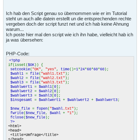
Ich hab den Script genau so übernommen wie er im Tutorial
steht un auch alle datein erstellt un die entsprechenden rechte
vergeben doch der script funzt net und ich hab keine Ahnung
warum...
Ich poste hier mal den script wie ich ihn habe, vielleicht hab ich
ja was übersehen:
PHP-Code:
<?php
if(isset(
$OK
)) {
setcookie
(
"OK"
,
"yes"
,
time
()+
1
*
24
*
60
*
60
*
60
);
$wahl1
=
file
(
"wahl1.txt"
);
$wahl2
=
file
(
"wahl2.txt"
);
$wahl3
=
file
(
"wahl3.txt"
);
$wahlwert1
=
$wahl1
[
0
];
$wahlwert2
=
$wahl2
[
0
];
$wahlwert3
=
$wahl3
[
0
];
$insgesamt
=
$wahlwert1
+
$wahlwert2
+
$wahlwert3
;
$new_file
=
fopen
(
"
$wahl
.txt"
);
fwrite
(
$new_file
,
$wahl
+
"1"
);
fclose
(
$new_file
);
?>
<html>
<head>
<title>Umfrage</title>
</head>