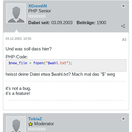
XGremliN
PHP Senior
Dabei seit:
03.09.2003
Beiträge:
1900
03.12.2003, 10:55
#3
Und was soll dass hier?
PHP-Code:
$new_file
=
fopen
(
"
$wahl
.txt"
);
heisst deine Datei etwa $wahl.txt? Mach mal das "$" weg
it's not a bug,
it's a feature!
TobiaZ
Moderator