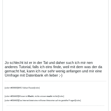
Jo schlecht ist er in der Tat und daher such ich mir nen
anderes Tutorial, falls ich eins finde, weil mit dem was der da
gemacht hat, kann ich nur sehr wenig anfangen und mir eine
Umfrage mit Datenbank eh lieber ;-)
[color=#006600]MfG Vulkan Raven[/color]
[color=#00AA00]Wissen ist
Macht
, nichts wissen
macht
nichts![/color]
[color=#00AA00]Das Internet bietet eine millionen Antworten auf nie gestellte Fragen![/color]