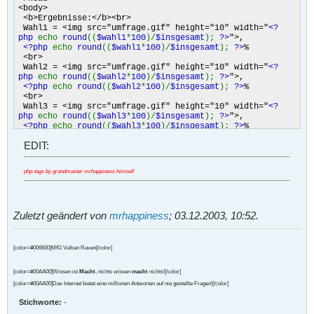
<body>
<b>Ergebnisse:</b><br>
Wahl1 = <img src="umfrage.gif" height="10" width="
<?
php
echo
round
((
$wahl1
*
100
)/
$insgesamt
);
?>
">,
<?php
echo
round
((
$wahl1
*
100
)/
$insgesamt
);
?>
%
<br>
Wahl2 = <img src="umfrage.gif" height="10" width="
<?
php
echo
round
((
$wahl2
*
100
)/
$insgesamt
);
?>
">,
<?php
echo
round
((
$wahl2
*
100
)/
$insgesamt
);
?>
%
<br>
Wahl3 = <img src="umfrage.gif" height="10" width="
<?
php
echo
round
((
$wahl3
*
100
)/
$insgesamt
);
?>
">,
<?php
echo
round
((
$wahl3
*
100
)/
$insgesamt
);
?>
%
<br>
EDIT:
<?php
} else {
echo
"<form method=post action=umfrage.php>"
;
php-tags by grandmaster mrhappiness himself
echo
"<input type=radio vaule=wahl1>Wahl1<br>"
;
echo
"<input type=radio vaule=wahl2>Wahl2<br>"
;
echo
"<input type=radio vaule=wahl3>Wahl3<br>"
;
echo
"<input type=submit value=OK name=OK><br>"
;
echo
"<a href=umfrage.php>Ergebnisse</a>"
;
Zuletzt geändert von
mrhappiness
;
03.12.2003, 10:52
.
}
?>
[color=#006600]MfG Vulkan Raven[/color]
</body>
</html>
[color=#00AA00]Wissen ist
Macht
, nichts wissen
macht
nichts![/color]
[color=#00AA00]Das Internet bietet eine millionen Antworten auf nie gestellte Fragen![/color]
Stichworte:
-