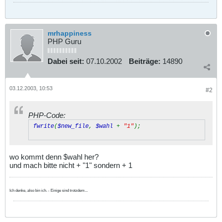
mrhappiness
PHP Guru
Dabei seit:
07.10.2002
Beiträge:
14890
03.12.2003, 10:53
#2
PHP-Code:
fwrite
(
$new_file
,
$wahl
+
"1"
);
wo kommt denn $wahl her?
und mach bitte nicht + "1" sondern + 1
Ich denke, also bin ich. - Einige sind trotzdem...