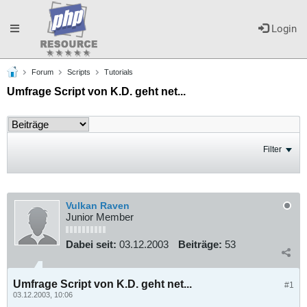
Toggle
Login
Forum
Scripts
Tutorials
navigation
Umfrage Script von K.D. geht net...
Filter
Vulkan Raven
Junior Member
Dabei seit:
03.12.2003
Beiträge:
53
Umfrage Script von K.D. geht net...
#1
03.12.2003, 10:06