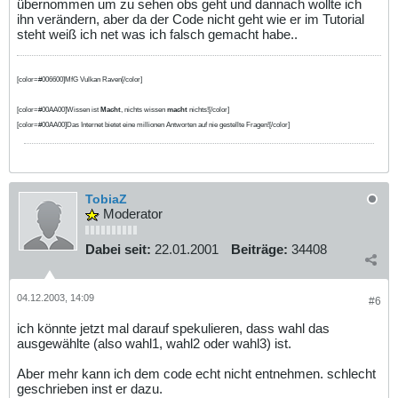
übernommen um zu sehen obs geht und dannach wollte ich
ihn verändern, aber da der Code nicht geht wie er im Tutorial
steht weiß ich net was ich falsch gemacht habe..
[color=#006600]MfG Vulkan Raven[/color]
[color=#00AA00]Wissen ist
Macht
, nichts wissen
macht
nichts![/color]
[color=#00AA00]Das Internet bietet eine millionen Antworten auf nie gestellte Fragen![/color]
TobiaZ
Moderator
Dabei seit:
22.01.2001
Beiträge:
34408
04.12.2003, 14:09
#6
ich könnte jetzt mal darauf spekulieren, dass wahl das
ausgewählte (also wahl1, wahl2 oder wahl3) ist.
Aber mehr kann ich dem code echt nicht entnehmen. schlecht
geschrieben inst er dazu.