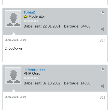
TobiaZ
Moderator
Dabei seit:
22.01.2001
Beiträge:
34408
06.01.2003, 13:03
#14
DropDown
mrhappiness
PHP Guru
Dabei seit:
07.10.2002
Beiträge:
14890
06.01.2003, 13:06
#15