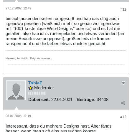
27.12.2002, 12:49
#11
bin auf tausenden seiten rumgesurft und hab das ding auch
irgendwo gesehen (weiß nich mehr so genau wo, irgendwas
mit "1001 kostenlose Web-Designs" oder so) und es hat mir
gefallen, also hab ich's runtergeladen und etwas verändert (an
meine Bedürfnisse angepasst), größtenteils die frames
rausgemacht und die farben etwas dunkler gemacht
Ich denke, also bin ich. - Einige sind trotzdem...
TobiaZ
Moderator
Dabei seit:
22.01.2001
Beiträge:
34408
06.01.2003, 11:19
#12
Interessant, dass du mehrere Designs hast. Aber fänds
besser, wenn man sich eins aussuchen könnte.