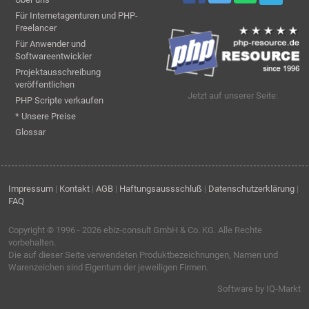
Für Internetagenturen und PHP-
Freelancer
Für Anwender und
Softwareentwickler
Projektausschreibung
veröffentlichen
Jetzt auf unserer Seite:
PHP Scripte verkaufen
* Unsere Preise
Glossar
Impressum
|
Kontakt
|
AGB
|
Haftungsaussschluß
|
Datenschutzerklärung
|
FAQ
Copyright © 1996 - 2026
ebiz-consult GmbH & Co. KG
. Alle Rechte
vorbehalten.
Die auf dieser Seite verwendeten Produktbezeichnungen, Namen und
Warenzeichen sind Eigentum der jeweiligen Firmen.
Software by IQ-Markt