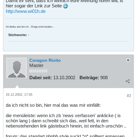
Damit ihr seht, dass ich wirklich eure Meinung hören will, is
hier sogar der Link zur Seite
http://www.wi01h.de
Ich denke, also bin ich. - Einige sind trotzdem...
Stichworte:
-
Coragon Rivito
Master
Dabei seit:
13.10.2002
Beiträge:
908
26.12.2002, 17:05
#2
da ich nicht so bin, hier mal das was mir einfällt:
die menüleiste: wenn ich zb 'news verfassen' anklicke ( is
schön lang ) dann schreibt sich das, weil fett, in den
nebenstehenden link gästebuch hinein, ist einfach unschön ..
forum: das standart phpbb style suckt *g* solltest anpassen