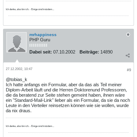
Ich denke, also bin ich. - Einige sind trotzdem...
mrhappiness
PHP Guru
Dabei seit:
07.10.2002
Beiträge:
14890
27.12.2002, 10:47
#9
@tobias_k
Ich hatte anfangs ein Formular, aber da das als Teil meiner
Diplom-Arbeit läuft und die Herren Doktorenund Professoren,
die da beratend zur Seite stehen gemeint haben, ihnen wäre
ein "Standard-Mail-Link" lieber als ein Formular, da sie da noch
Leute in den Verteiler reinsetzen können wie sie wollen, wurde
da nix draus.
Ich denke, also bin ich. - Einige sind trotzdem...