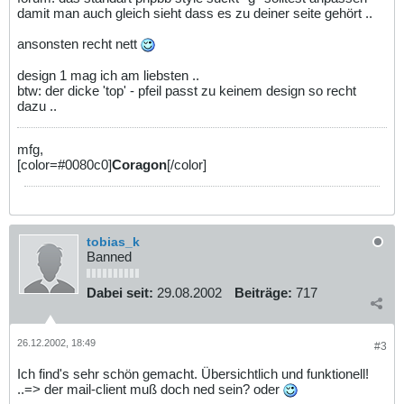
damit man auch gleich sieht dass es zu deiner seite gehört ..
ansonsten recht nett
design 1 mag ich am liebsten ..
btw: der dicke 'top' - pfeil passt zu keinem design so recht
dazu ..
mfg,
[color=#0080c0]
Coragon
[/color]
tobias_k
Banned
Dabei seit:
29.08.2002
Beiträge:
717
26.12.2002, 18:49
#3
Ich find's sehr schön gemacht. Übersichtlich und funktionell!
..=> der mail-client muß doch ned sein? oder