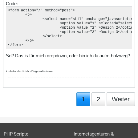
Code:
<form action="/" method="post">

	<p>

		<select name="stil" onchange="javascript
:sub
			<option value="1" selected="selected">Design 1</option>

			<option value="2" >Design 2</option>

			<option value="3" >Design 3</option>

		</select>

	</p>

</form>
So? Das is für mich dropdown, oder bin ich da aufm holzweg?
Ich denke, also bin ich. - Einige sind trotzdem...
1
2
Weiter
PHP Scripte
Internetagenturen &