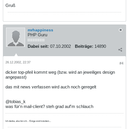
Gruß
mrhappiness
PHP Guru
Dabei seit:
07.10.2002
Beiträge:
14890
26.12.2002, 22:37
#4
dicker top-pfeil kommt weg (bzw. wird an jeweiliges design
angepasst)
das mit news verfassen wird auch noch geregelt
@tobias_k
was für'n mail-client? steh grad auf'm schlauch
Ich denke, also bin ich. - Einige sind trotzdem...