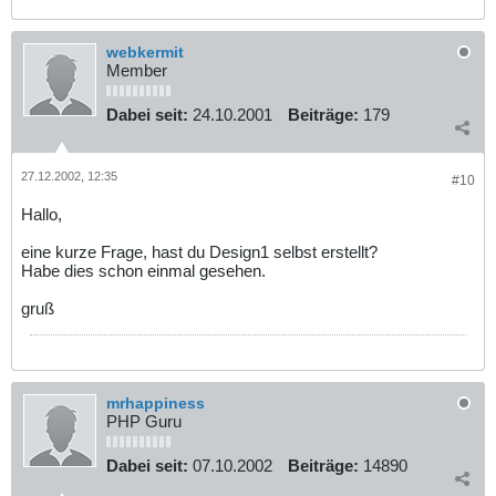
webkermit
Member
Dabei seit:
24.10.2001
Beiträge:
179
27.12.2002, 12:35
#10
Hallo,
eine kurze Frage, hast du Design1 selbst erstellt?
Habe dies schon einmal gesehen.
gruß
mrhappiness
PHP Guru
Dabei seit:
07.10.2002
Beiträge:
14890