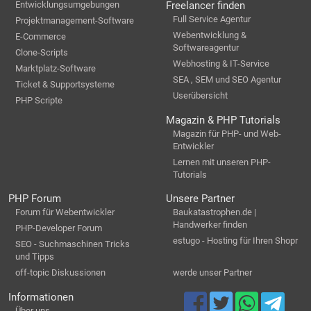
Entwicklungsumgebungen
Freelancer finden
Full Service Agentur
Projektmanagement-Software
Webentwicklung &
E-Commerce
Softwareagentur
Clone-Scripts
Webhosting & IT-Service
Marktplatz-Software
SEA , SEM und SEO Agentur
Ticket & Supportsysteme
Userübersicht
PHP Scripte
Magazin & PHP Tutorials
Magazin für PHP- und Web-
Entwickler
Lernen mit unseren PHP-
Tutorials
PHP Forum
Unsere Partner
Forum für Webentwickler
Baukatastrophen.de |
Handwerker finden
PHP-Developer Forum
estugo - Hosting für Ihren Shopr
SEO - Suchmaschinen Tricks
und Tipps
off-topic Diskussionen
werde unser Partner
Informationen
Über uns