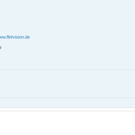
w.flirtvision.de
b