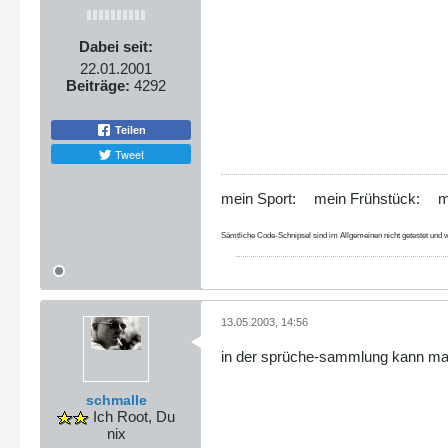
Dabei seit:
22.01.2001
Beiträge:
4292
Teilen
Tweet
mein Sport:
mein Frühstück:
m
Sämtliche Code-Schnipsel sind im Allgemeinen nicht getestet und w
13.05.2003, 14:56
in der sprüche-sammlung kann man n
schmalle
Ich Root, Du
nix