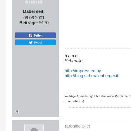
Dabei seit:
09.06.2001
Beiträge:
9170
Teilen
Tweet
h.a.n.d.
Schmalle
http://impressed.by
http://blog.schmalenberger.it
Wichtige Anmerkung: Ich habe keine Probleme mit
... nur ohne :-)
15.05.2003, 14:53