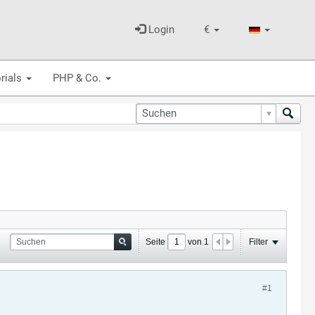
Login
€
rials
PHP & Co.
Seite
von
1
Filter
#1