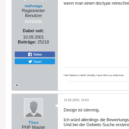
wenn man einen doctype reinschrei
wahsaga
Registrierter
Benutzer
Dabei seit:
10.09.2001
Beiträge:
25218
Teilen
Tweet
I don't believe in rebirth. Actually, I never did in my whole lives.
13.05.2003, 14:53
Design ist stimmig.
Ich würd allerdings die Bewertungs
Titus
Und bei der Gebiets-Suche erstens
PHP Master