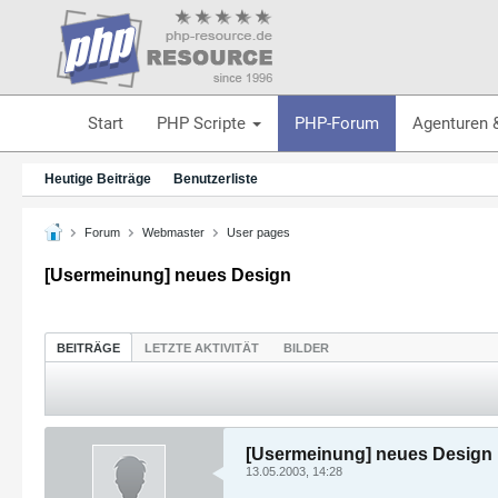
Start
PHP Scripte
PHP-Forum
Agenturen 
Heutige Beiträge
Benutzerliste
Forum
Webmaster
User pages
[Usermeinung] neues Design
BEITRÄGE
LETZTE AKTIVITÄT
BILDER
[Usermeinung] neues Design
13.05.2003, 14:28