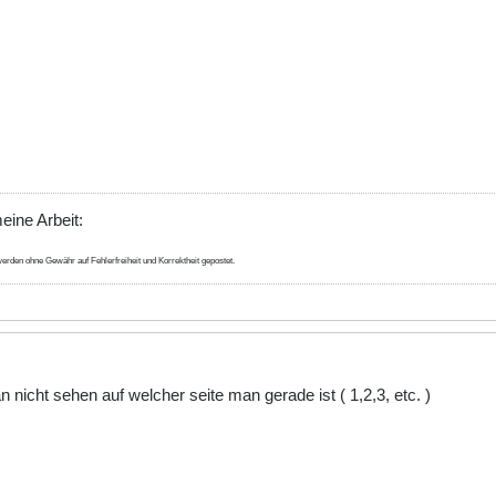
eine Arbeit:
erden ohne Gewähr auf Fehlerfreiheit und Korrektheit gepostet.
icht sehen auf welcher seite man gerade ist ( 1,2,3, etc. )