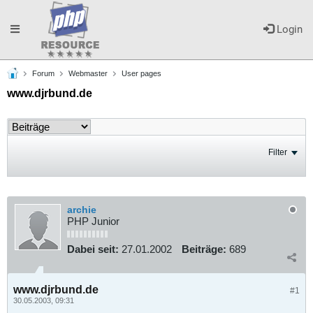
Toggle
Login
Forum
Webmaster
User pages
navigation
www.djrbund.de
Filter
archie
PHP Junior
Dabei seit:
27.01.2002
Beiträge:
689
www.djrbund.de
#1
30.05.2003, 09:31