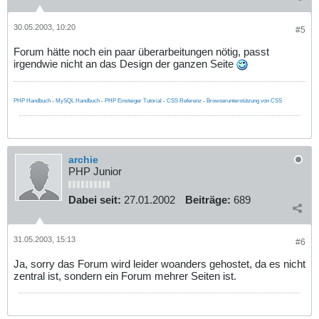
30.05.2003, 10:20
#5
Forum hätte noch ein paar überarbeitungen nötig, passt
irgendwie nicht an das Design der ganzen Seite
PHP Handbuch
-
MySQL Handbuch
-
PHP Einsteiger Tutorial
-
CSS Referenz
-
Browserunterstützung von CSS
archie
PHP Junior
Dabei seit:
27.01.2002
Beiträge:
689
31.05.2003, 15:13
#6
Ja, sorry das Forum wird leider woanders gehostet, da es nicht
zentral ist, sondern ein Forum mehrer Seiten ist.