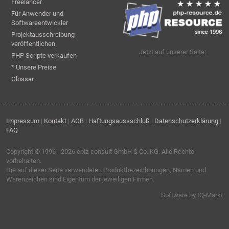
Freelancer
Für Anwender und
Softwareentwickler
Projektausschreibung
veröffentlichen
Jetzt auf unserer Seite:
PHP Scripte verkaufen
* Unsere Preise
Glossar
Impressum
|
Kontakt
|
AGB
|
Haftungsaussschluß
|
Datenschutzerklärung
|
FAQ
Copyright © 1996 - 2026
ebiz-consult GmbH & Co. KG
. Alle Rechte
vorbehalten.
Die auf dieser Seite verwendeten Produktbezeichnungen, Namen und
Warenzeichen sind Eigentum der jeweiligen Firmen.
Software by IQ-Markt