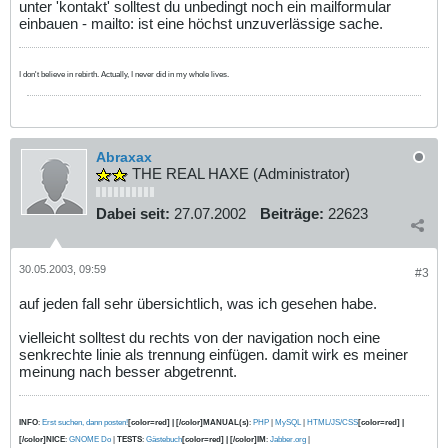
unter 'kontakt' solltest du unbedingt noch ein mailformular
einbauen - mailto: ist eine höchst unzuverlässige sache.
I don't believe in rebirth. Actually, I never did in my whole lives.
Abraxax
THE REAL HAXE (Administrator)
Dabei seit:
27.07.2002
Beiträge:
22623
30.05.2003, 09:59
#3
auf jeden fall sehr übersichtlich, was ich gesehen habe.
vielleicht solltest du rechts von der navigation noch eine
senkrechte linie als trennung einfügen. damit wirk es meiner
meinung nach besser abgetrennt.
INFO
:
Erst suchen, dann posten!
[color=red] | [/color]MANUAL(s)
:
PHP
|
MySQL
|
HTML/JS/CSS
[color=red] |
[/color]NICE
:
GNOME Do
|
TESTS
:
Gästebuch
[color=red] | [/color]IM
:
Jabber.org
|