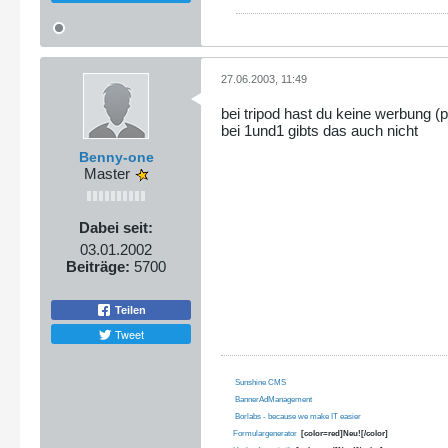
27.06.2003, 11:49
bei tripod hast du keine werbung (p
bei 1und1 gibts das auch nicht
Benny-one
Master
Dabei seit:
03.01.2002
Beiträge:
5700
Teilen
Tweet
Sunshine CMS
BannerAdManagement
Borlabs - because we make IT easier
Formulargenerator
[color=red]Neu![/color]