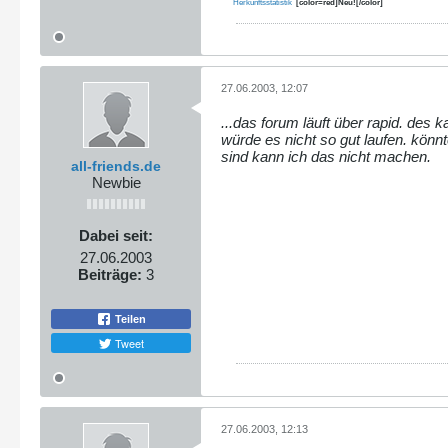
Herkunftsstatistik
[color=red]Neu![/color]
27.06.2003, 12:07
...das forum läuft über rapid. de
würde es nicht so gut laufen. kön
sind kann ich das nicht machen.
all-friends.de
Newbie
Dabei seit:
27.06.2003
Beiträge:
3
Teilen
Tweet
27.06.2003, 12:13