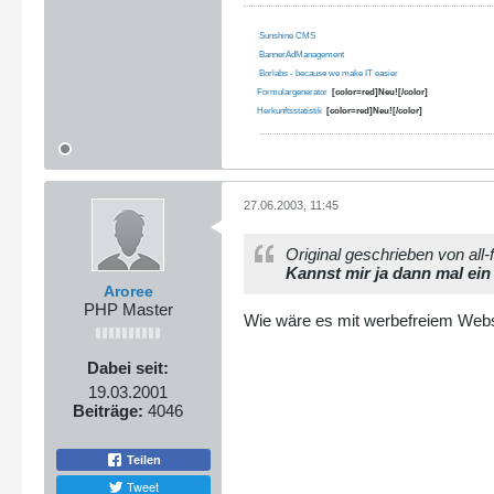
Sunshine CMS
BannerAdManagement
Borlabs - because we make IT easier
Formulargenerator
[color=red]Neu![/color]
Herkunftsstatistik
[color=red]Neu![/color]
27.06.2003, 11:45
Original geschrieben von all-
Kannst mir ja dann mal ein
Aroree
PHP Master
Wie wäre es mit werbefreiem We
Dabei seit:
19.03.2001
Beiträge:
4046
Teilen
Tweet