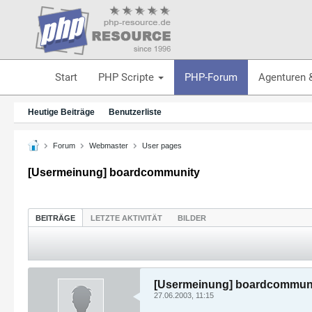
Start
PHP Scripte
PHP-Forum
Agenturen 
Heutige Beiträge
Benutzerliste
Forum
Webmaster
User pages
[Usermeinung] boardcommunity
BEITRÄGE
LETZTE AKTIVITÄT
BILDER
[Usermeinung] boardcommun
27.06.2003, 11:15