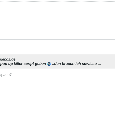
friends.de
 pop up killer script geben
..den brauch ich sowieso ...
bspace?