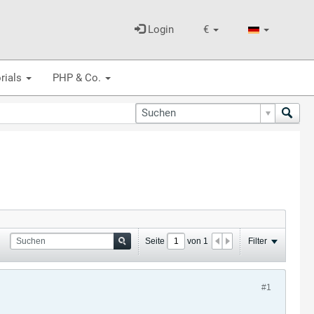
Login
€
rials
PHP & Co.
Seite
von
1
Filter
#1