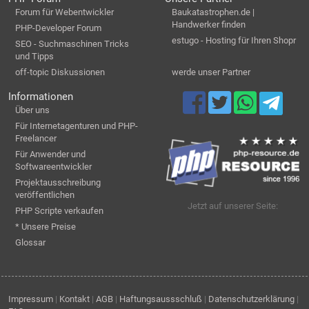
Forum für Webentwickler
Baukatastrophen.de |
Handwerker finden
PHP-Developer Forum
estugo - Hosting für Ihren Shopr
SEO - Suchmaschinen Tricks
und Tipps
off-topic Diskussionen
werde unser Partner
Informationen
Über uns
Für Internetagenturen und PHP-
Freelancer
Für Anwender und
Softwareentwickler
Projektausschreibung
veröffentlichen
Jetzt auf unserer Seite:
PHP Scripte verkaufen
* Unsere Preise
Glossar
Impressum
|
Kontakt
|
AGB
|
Haftungsaussschluß
|
Datenschutzerklärung
|