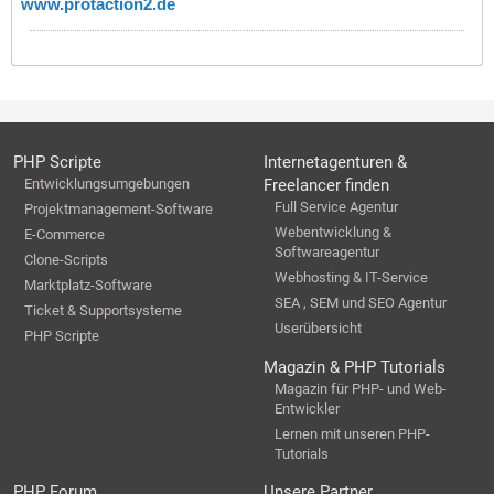
www.protaction2.de
PHP Scripte
Internetagenturen &
Entwicklungsumgebungen
Freelancer finden
Full Service Agentur
Projektmanagement-Software
Webentwicklung &
E-Commerce
Softwareagentur
Clone-Scripts
Webhosting & IT-Service
Marktplatz-Software
SEA , SEM und SEO Agentur
Ticket & Supportsysteme
Userübersicht
PHP Scripte
Magazin & PHP Tutorials
Magazin für PHP- und Web-
Entwickler
Lernen mit unseren PHP-
Tutorials
PHP Forum
Unsere Partner