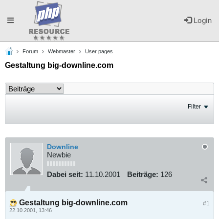
Toggle
Login
Forum
Webmaster
User pages
navigation
Gestaltung big-downline.com
Filter
Downline
Newbie
Dabei seit:
11.10.2001
Beiträge:
126
Gestaltung big-downline.com
#1
22.10.2001, 13:46