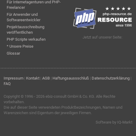
Für Internetagenturen und PHP-
Freelancer
Für Anwender und
Softwareentwickler
Projektausschreibung
veröffentlichen
Jetzt auf unserer Seite:
PHP Scripte verkaufen
* Unsere Preise
Glossar
Impressum
|
Kontakt
|
AGB
|
Haftungsaussschluß
|
Datenschutzerklärung
|
FAQ
Copyright © 1996 - 2026
ebiz-consult GmbH & Co. KG
. Alle Rechte
vorbehalten.
Die auf dieser Seite verwendeten Produktbezeichnungen, Namen und
Warenzeichen sind Eigentum der jeweiligen Firmen.
Software by IQ-Markt