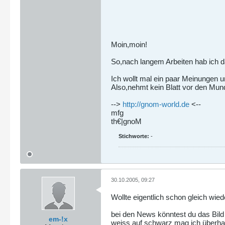
Moin,moin!
So,nach langem Arbeiten hab ich da
Ich wollt mal ein paar Meinungen u
Also,nehmt kein Blatt vor den Mund
-->
http://gnom-world.de
<--
mfg
th€|gnoM
Stichworte:
-
30.10.2005, 09:27
Wollte eigentlich schon gleich wie
bei den News könntest du das Bild 
em-!x
weiss auf schwarz mag ich überhaupt