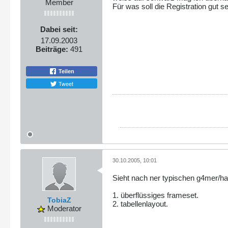
Member
Für was soll die Registration gut s
Dabei seit:
17.09.2003
Beiträge:
491
Teilen
Tweet
30.10.2005, 10:01
Sieht nach ner typischen g4mer/ha
1. überflüssiges frameset.
TobiaZ
2. tabellenlayout.
Moderator