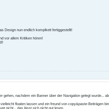
s Design nun endlich komplkett fertiggestellt!
nd vor allem Kritiken hören!
!!
der gehen, nachdem ein Banner über der Navigation gelegt wurde... a
vielleicht floaten lassen und ein freund von copy&paste-Beiträgen bin
 nicht... das lässt sich nicht gut lesen.