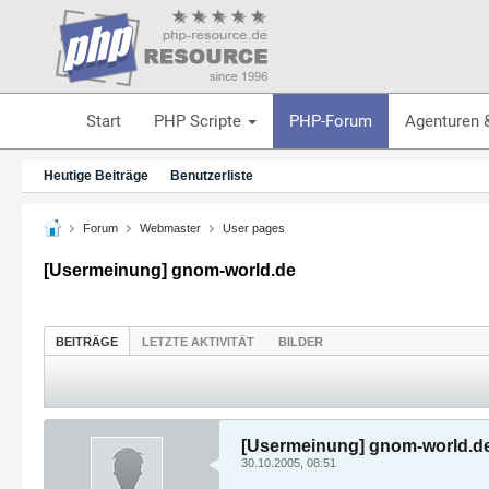
Start
PHP Scripte
PHP-Forum
Agenturen 
Heutige Beiträge
Benutzerliste
Forum
Webmaster
User pages
[Usermeinung] gnom-world.de
BEITRÄGE
LETZTE AKTIVITÄT
BILDER
[Usermeinung] gnom-world.d
30.10.2005, 08:51