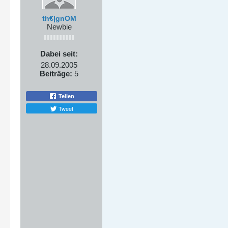
th€|gnOM
Newbie
Dabei seit:
28.09.2005
Beiträge:
5
Teilen
Tweet