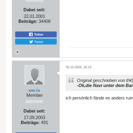
Dabei seit:
22.01.2001
Beiträge:
34408
Teilen
Tweet
30.10.2005, 16:19
Original geschrieben von th
-Ok,die Navi unter dem Ba
em-!x
Member
ich persönlich fände es anders ru
Dabei seit:
17.09.2003
Beiträge:
491