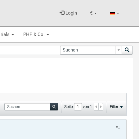
Login
€
rials
PHP & Co.
Seite
von
1
Filter
#1