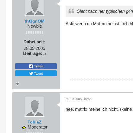
Sieht nach ner typischen g4m
th€|gnOM
Aslo,wenn du Matrix meinst...ich h
Newbie
Dabei seit:
28.09.2005
Beiträge:
5
Teilen
Tweet
30.10.2005, 15:53
nee, matrix meine ich nicht. (keine
TobiaZ
Moderator