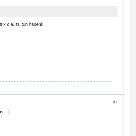
ix o.ä. zu tun haben!!
#7
st...)