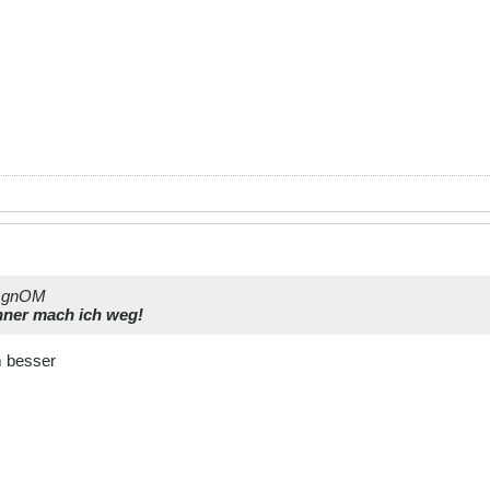
€|gnOM
nner mach ich weg!
m besser