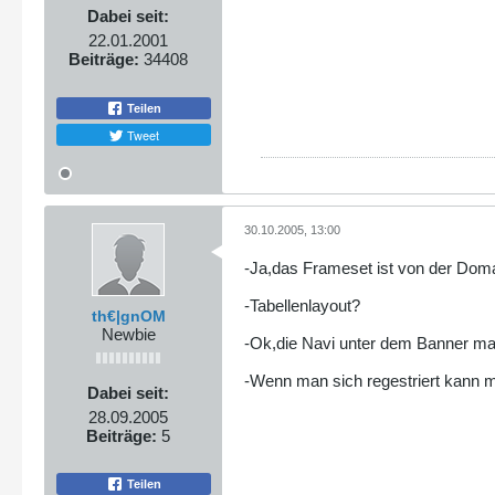
Dabei seit:
22.01.2001
Beiträge:
34408
Teilen
Tweet
30.10.2005, 13:00
-Ja,das Frameset ist von der Dom
-Tabellenlayout?
th€|gnOM
Newbie
-Ok,die Navi unter dem Banner ma
-Wenn man sich regestriert kann 
Dabei seit:
28.09.2005
Beiträge:
5
Teilen