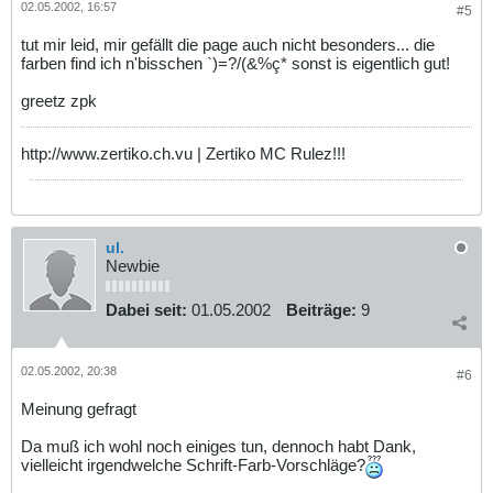
02.05.2002, 16:57
#5
tut mir leid, mir gefällt die page auch nicht besonders... die
farben find ich n'bisschen `)=?/(&%ç* sonst is eigentlich gut!
greetz zpk
http://www.zertiko.ch.vu | Zertiko MC Rulez!!!
ul.
Newbie
Dabei seit:
01.05.2002
Beiträge:
9
02.05.2002, 20:38
#6
Meinung gefragt
Da muß ich wohl noch einiges tun, dennoch habt Dank,
vielleicht irgendwelche Schrift-Farb-Vorschläge?