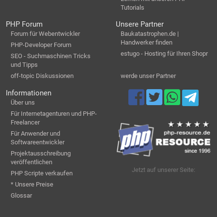
Tutorials
PHP Forum
Unsere Partner
Forum für Webentwickler
Baukatastrophen.de |
Handwerker finden
PHP-Developer Forum
estugo - Hosting für Ihren Shopr
SEO - Suchmaschinen Tricks
und Tipps
off-topic Diskussionen
werde unser Partner
Informationen
Über uns
Für Internetagenturen und PHP-
Freelancer
Für Anwender und
Softwareentwickler
Projektausschreibung
veröffentlichen
Jetzt auf unserer Seite:
PHP Scripte verkaufen
* Unsere Preise
Glossar