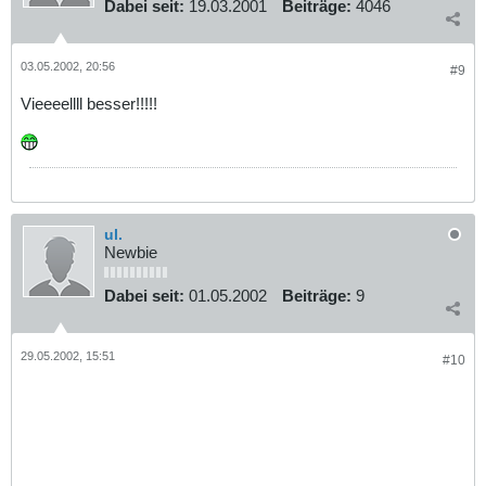
Dabei seit:
19.03.2001
Beiträge:
4046
03.05.2002, 20:56
#9
Vieeeellll besser!!!!!
ul.
Newbie
Dabei seit:
01.05.2002
Beiträge:
9
29.05.2002, 15:51
#10