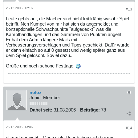
25.12.2006, 12:16
#13
Leute gebts auf, die Macher sind nicht kritikfähig was ihr Spiel
betrifft. Nen Kumpel von mir hat sich da angemeldet und
konzeptionelle Schwachpunkte "aufgedeckt" was die
Kampfhandlungen und das Sammeln von Punkten angeht.
Er hat dem Admin längere Mails mit
Verbesserungsvorschlägen und Tipps geschickt. Dafür wurde
er dann einfach so auf 0 gesetzt und wenig später ganz aus
dem Spiel gelöscht. Soviel dazu...
Grüße und noch schöne Festtage.
nolox
Junior Member
Dabei seit:
31.08.2006
Beiträge:
78
26.12.2006, 13:06
#14
stimmt gar nicht... Doch viele User haben sich bei mir