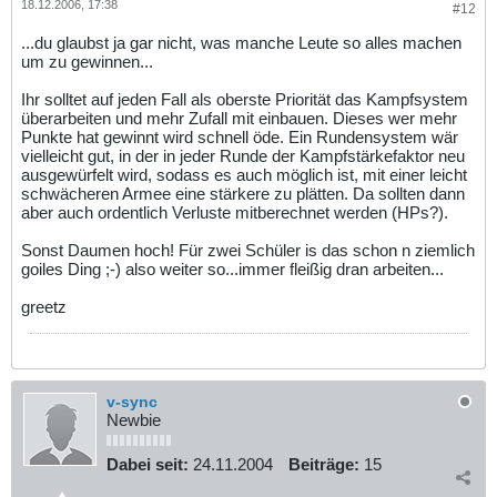
18.12.2006, 17:38
#12
...du glaubst ja gar nicht, was manche Leute so alles machen
um zu gewinnen...
Ihr solltet auf jeden Fall als oberste Priorität das Kampfsystem
überarbeiten und mehr Zufall mit einbauen. Dieses wer mehr
Punkte hat gewinnt wird schnell öde. Ein Rundensystem wär
vielleicht gut, in der in jeder Runde der Kampfstärkefaktor neu
ausgewürfelt wird, sodass es auch möglich ist, mit einer leicht
schwächeren Armee eine stärkere zu plätten. Da sollten dann
aber auch ordentlich Verluste mitberechnet werden (HPs?).
Sonst Daumen hoch! Für zwei Schüler is das schon n ziemlich
goiles Ding ;-) also weiter so...immer fleißig dran arbeiten...
greetz
v-sync
Newbie
Dabei seit:
24.11.2004
Beiträge:
15