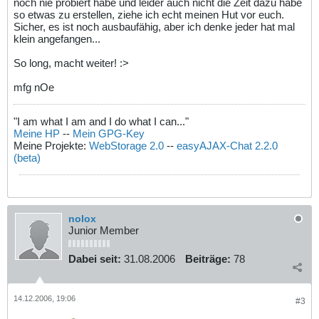
noch nie probiert habe und leider auch nicht die Zeit dazu habe
so etwas zu erstellen, ziehe ich echt meinen Hut vor euch.
Sicher, es ist noch ausbaufähig, aber ich denke jeder hat mal
klein angefangen...
So long, macht weiter! :>
mfg nOe
"I am what I am and I do what I can..."
Meine HP
--
Mein GPG-Key
Meine Projekte:
WebStorage 2.0
--
easyAJAX-Chat 2.2.0
(beta)
nolox
Junior Member
Dabei seit:
31.08.2006
Beiträge:
78
14.12.2006, 19:06
#3