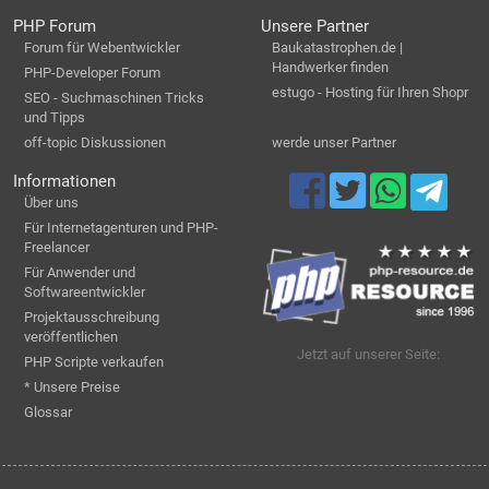
PHP Forum
Unsere Partner
Forum für Webentwickler
Baukatastrophen.de |
Handwerker finden
PHP-Developer Forum
estugo - Hosting für Ihren Shopr
SEO - Suchmaschinen Tricks
und Tipps
off-topic Diskussionen
werde unser Partner
Informationen
Über uns
Für Internetagenturen und PHP-
Freelancer
Für Anwender und
Softwareentwickler
Projektausschreibung
veröffentlichen
Jetzt auf unserer Seite:
PHP Scripte verkaufen
* Unsere Preise
Glossar