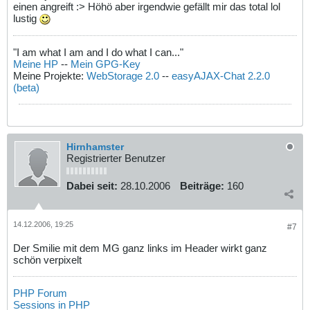
einen angreift :> Höhö aber irgendwie gefällt mir das total lol
lustig
"I am what I am and I do what I can..."
Meine HP
--
Mein GPG-Key
Meine Projekte:
WebStorage 2.0
--
easyAJAX-Chat 2.2.0
(beta)
Hirnhamster
Registrierter Benutzer
Dabei seit:
28.10.2006
Beiträge:
160
14.12.2006, 19:25
#7
Der Smilie mit dem MG ganz links im Header wirkt ganz
schön verpixelt
PHP Forum
Sessions in PHP