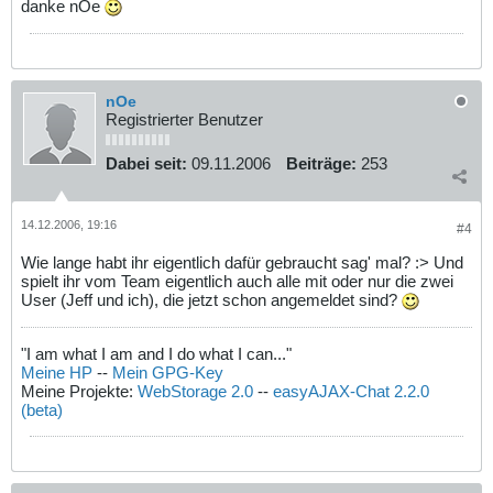
danke nOe
nOe
Registrierter Benutzer
Dabei seit:
09.11.2006
Beiträge:
253
14.12.2006, 19:16
#4
Wie lange habt ihr eigentlich dafür gebraucht sag' mal? :> Und
spielt ihr vom Team eigentlich auch alle mit oder nur die zwei
User (Jeff und ich), die jetzt schon angemeldet sind?
"I am what I am and I do what I can..."
Meine HP
--
Mein GPG-Key
Meine Projekte:
WebStorage 2.0
--
easyAJAX-Chat 2.2.0
(beta)