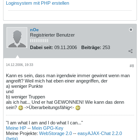
Loginsystem mit PHP erstellen
nOe
Registrierter Benutzer
Dabei seit:
09.11.2006
Beiträge:
253
14.12.2006, 19:33
#8
Kann es sein, dass man irgendwie immer gewinnt wenn man
angreift? Weil mich hat eben einer angegriffen, der
a) weniger Punkte
und
b) weniger Truppen
als ich hat... Und er hat GEWONNEN! Wie kann das denn
sein?
->Überarbeitungsfähig<-
"I am what I am and I do what I can..."
Meine HP
--
Mein GPG-Key
Meine Projekte:
WebStorage 2.0
--
easyAJAX-Chat 2.2.0
(beta)