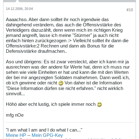
14.12.2006, 20:04
#10
Aaaachso. Aber dann solltet ihr noch irgendwie das
dahingehend verändern, das auch die Offensivstärke des
Verteidigers dazuzählt, denn wenn mich im richtigen Krieg
jemand angreift, lasse ich meine "Stürmer" ja auch nicht
einfach hinten zurückgezogen :> Vielleicht solltet ihr dann die
Offensivstärke:2 Rechnen und dann als Bonus für die
Defensivstärke draufmachen..
Aso und übrigens: Es ist zwar versteckt, aber ich kann mir ja
ausrechnen was der andere für Werte hat, denn ich muss nur
sehen wie viele Einheiten er hat und kann die mit den Werten
der bei mir angezeigten Soldaten malnehmen. Dann weiß ich,
ob ich gewinne oder nicht
Von daher ist die Information
"Diese Information dürfen sie nicht erfahren." nicht wirklich
sinnvoll...
Höhö aber echt lustig, ich spiele immer noch
mfg nOe
"I am what I am and I do what I can..."
Meine HP
--
Mein GPG-Key