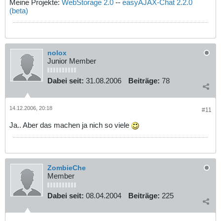
Meine Projekte:
WebStorage 2.0
--
easyAJAX-Chat 2.2.0
(beta)
nolox
Junior Member
Dabei seit:
31.08.2006
Beiträge:
78
14.12.2006, 20:18
#11
Ja.. Aber das machen ja nich so viele
ZombieChe
Member
Dabei seit:
08.04.2004
Beiträge:
225