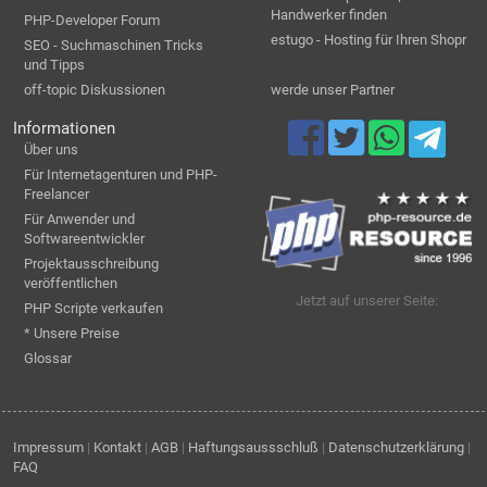
Handwerker finden
PHP-Developer Forum
estugo - Hosting für Ihren Shopr
SEO - Suchmaschinen Tricks
und Tipps
off-topic Diskussionen
werde unser Partner
Informationen
Über uns
Für Internetagenturen und PHP-
Freelancer
Für Anwender und
Softwareentwickler
Projektausschreibung
veröffentlichen
Jetzt auf unserer Seite:
PHP Scripte verkaufen
* Unsere Preise
Glossar
Impressum
|
Kontakt
|
AGB
|
Haftungsaussschluß
|
Datenschutzerklärung
|
FAQ