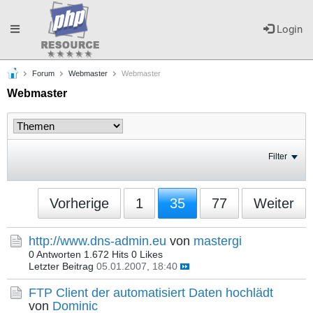
Toggle
Login
Forum
Webmaster
Webmaster
navigation
Webmaster
Filter
Vorherige
1
35
77
Weiter
http://www.dns-admin.eu
von
mastergi
0 Antworten
1.672 Hits
0 Likes
Letzter Beitrag
05.01.2007, 18:40
FTP Client der automatisiert Daten hochlädt
von
Dominic