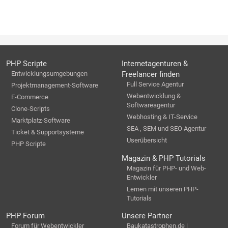
PHP Scripte
Internetagenturen &
Entwicklungsumgebungen
Freelancer finden
Full Service Agentur
Projektmanagement-Software
Webentwicklung &
E-Commerce
Softwareagentur
Clone-Scripts
Webhosting & IT-Service
Marktplatz-Software
SEA , SEM und SEO Agentur
Ticket & Supportsysteme
Userübersicht
PHP Scripte
Magazin & PHP Tutorials
Magazin für PHP- und Web-
Entwickler
Lernen mit unseren PHP-
Tutorials
PHP Forum
Unsere Partner
Forum für Webentwickler
Baukatastrophen.de |