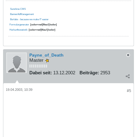
Sunshine CMS
BannerAdManagement
Borlabs - because we make IT easier
Formulargenerator
[color=red]Neu![/color]
Herkunftsstatistik
[color=red]Neu![/color]
Payne_of_Death
Master
Dabei seit:
13.12.2002
Beiträge:
2953
19.04.2003, 10:39
#5