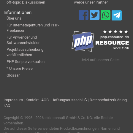
off-topic Diskussionen
werde unser Partner
Informationen
Über uns
Für Internetagenturen und PHP-
Freelancer
Für Anwender und
Softwareentwickler
Projektausschreibung
veröffentlichen
Jetzt auf unserer Seite:
PHP Scripte verkaufen
* Unsere Preise
Glossar
Impressum
|
Kontakt
|
AGB
|
Haftungsaussschluß
|
Datenschutzerklärung
|
FAQ
Copyright © 1996 - 2026
ebiz-consult GmbH & Co. KG
. Alle Rechte
vorbehalten.
Die auf dieser Seite verwendeten Produktbezeichnungen, Namen und