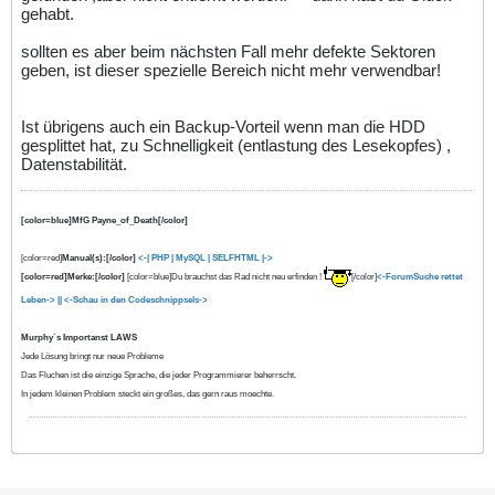
gehabt.
sollten es aber beim nächsten Fall mehr defekte Sektoren
geben, ist dieser spezielle Bereich nicht mehr verwendbar!
Ist übrigens auch ein Backup-Vorteil wenn man die HDD
gesplittet hat, zu Schnelligkeit (entlastung des Lesekopfes) ,
Datenstabilität.
[color=blue]MfG Payne_of_Death[/color]
[color=red]
Manual(s):[/color]
<-| PHP
| MySQL |
SELFHTML |->
[color=red]Merke:[/color]
[color=blue]Du brauchst das Rad nicht neu erfinden !
[/color]
<-ForumSuche rettet
Leben-> ||
<-Schau in den Codeschnippsels->
Murphy`s Importanst LAWS
Jede Lösung bringt nur neue Probleme
Das Fluchen ist die einzige Sprache, die jeder Programmierer beherrscht.
In jedem kleinen Problem steckt ein großes, das gern raus moechte.