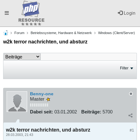
Toggle
Login
Forum
Betriebssysteme, Hardware & Netzwerk
Windows (Client/Server)
navigation
w2k terror nachrichten, und absturz
Filter
Benny-one
Master
Dabei seit:
03.01.2002
Beiträge:
5700
w2k terror nachrichten, und absturz
#1
28.03.2003, 21:43