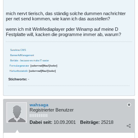
mich nervt tierisch, das ständig solche dummen nachrichter
per net send kommen, wie kann ich das ausstellen?
wenn ich mit WinMediaplayer pder Winamp auf meine D
Festplatte will, kacken die programme immer ab, warum?
Sunshine CMS
BannerAdManagement
Borlabs - because we make IT easier
Formulargenerator
[color=red]Neu![/color]
Herkunftsstatistik
[color=red]Neu![/color]
Stichworte:
-
wahsaga
Registrierter Benutzer
Dabei seit:
10.09.2001
Beiträge:
25218