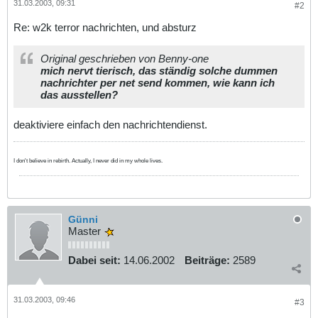
31.03.2003, 09:31
#2
Re: w2k terror nachrichten, und absturz
Original geschrieben von Benny-one
mich nervt tierisch, das ständig solche dummen
nachrichter per net send kommen, wie kann ich
das ausstellen?
deaktiviere einfach den nachrichtendienst.
I don't believe in rebirth. Actually, I never did in my whole lives.
Günni
Master
Dabei seit:
14.06.2002
Beiträge:
2589
31.03.2003, 09:46
#3