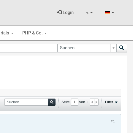
Login
€
rials
PHP & Co.
Seite
von
1
Filter
#1