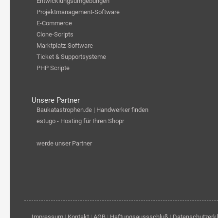
Entwicklungsumgebungen
Projektmanagement-Software
E-Commerce
Clone-Scripts
Marktplatz-Software
Ticket & Supportsysteme
PHP Scripte
Unsere Partner
Baukatastrophen.de | Handwerker finden
estugo - Hosting für Ihren Shopr
werde unser Partner
Impressum
|
Kontakt
|
AGB
|
Haftungsaussschluß
|
Datenschutzerk