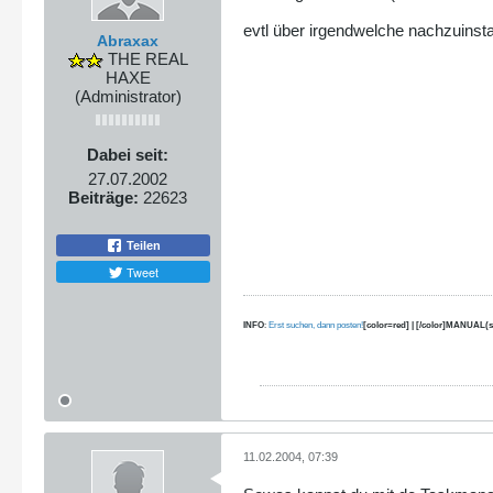
evtl über irgendwelche nachzuinstall
Abraxax
THE REAL
HAXE
(Administrator)
Dabei seit:
27.07.2002
Beiträge:
22623
Teilen
Tweet
INFO
:
Erst suchen, dann posten!
[color=red] | [/color]MANUAL(s
11.02.2004, 07:39