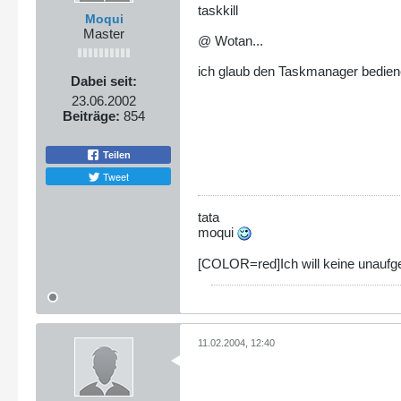
taskkill
Moqui
Master
@ Wotan...
ich glaub den Taskmanager bedien
Dabei seit:
23.06.2002
Beiträge:
854
Teilen
Tweet
tata
moqui
[COLOR=red]Ich will keine unaufgef
11.02.2004, 12:40