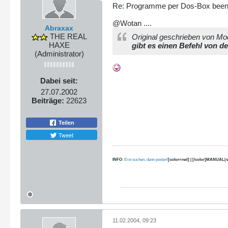
Re: Programme per Dos-Box bee
@Wotan ....
Abraxax
THE REAL
Original geschrieben von Mo
HAXE
gibt es einen Befehl von 
(Administrator)
Dabei seit:
27.07.2002
Beiträge:
22623
Teilen
Tweet
INFO
:
Erst suchen, dann posten!
[color=red] | [/color]MANUAL(s
11.02.2004, 09:23