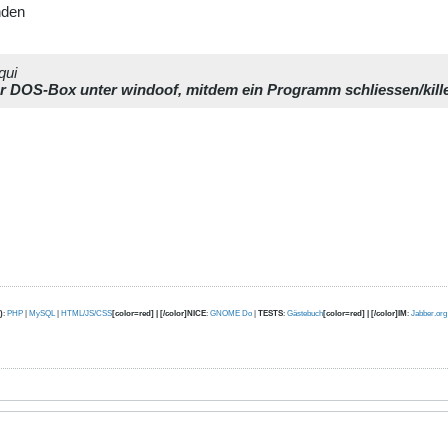
nden
qui
der DOS-Box unter windoof, mitdem ein Programm schliessen/kil
)
:
PHP
|
MySQL
|
HTML/JS/CSS
[color=red] | [/color]NICE
:
GNOME Do
|
TESTS
:
Gästebuch
[color=red] | [/color]IM
:
Jabber.org