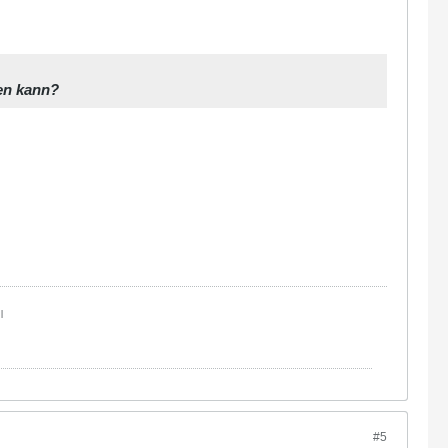
len kann?
|
#5