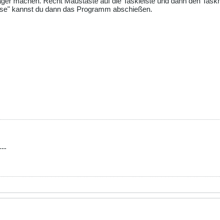
er machen. Recht Maustaste auf die Taskleiste und dann den Task
esse" kannst du dann das Programm abschießen.
---