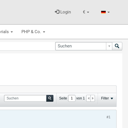
Login
€
rials
PHP & Co.
Seite
von
1
Filter
#1