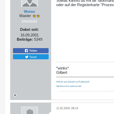
Sowas kannst du mit de Taskmanag
oder auf der Registerkarte "Proz
Wotan
Master
Dabei seit:
16.09.2001
Beiträge:
5349
Teilen
Tweet
*winks*
Gilbert
---------------------------------------------
Hilfe für eine Vielzahl von Problemen!!!
http://www.1st-rootserver.de/
11.02.2004, 08:14