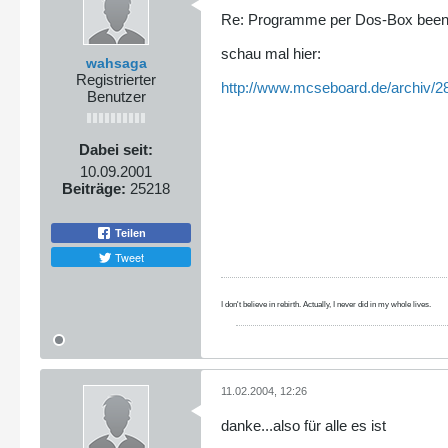
Re: Programme per Dos-Box bee
schau mal hier:
wahsaga
Registrierter
http://www.mcseboard.de/archiv/2
Benutzer
Dabei seit:
10.09.2001
Beiträge:
25218
Teilen
Tweet
I don't believe in rebirth. Actually, I never did in my whole lives.
11.02.2004, 12:26
danke...also für alle es ist