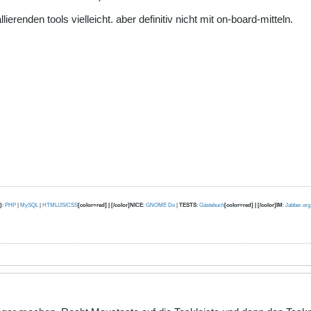
ierenden tools vielleicht. aber definitiv nicht mit on-board-mitteln.
)
:
PHP
|
MySQL
|
HTML/JS/CSS
[color=red] | [/color]NICE
:
GNOME Do
|
TESTS
:
Gästebuch
[color=red] | [/color]IM
:
Jabber.org