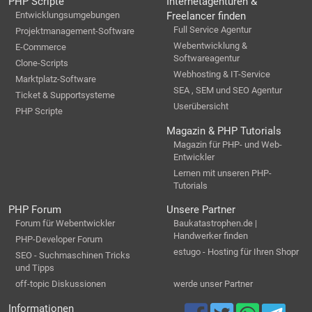
PHP Scripte
Internetagenturen &
Entwicklungsumgebungen
Freelancer finden
Full Service Agentur
Projektmanagement-Software
Webentwicklung &
E-Commerce
Softwareagentur
Clone-Scripts
Webhosting & IT-Service
Marktplatz-Software
SEA , SEM und SEO Agentur
Ticket & Supportsysteme
Userübersicht
PHP Scripte
Magazin & PHP Tutorials
Magazin für PHP- und Web-
Entwickler
Lernen mit unseren PHP-
Tutorials
PHP Forum
Unsere Partner
Forum für Webentwickler
Baukatastrophen.de |
Handwerker finden
PHP-Developer Forum
estugo - Hosting für Ihren Shopr
SEO - Suchmaschinen Tricks
und Tipps
off-topic Diskussionen
werde unser Partner
Informationen