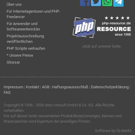
Über uns
Für Internetagenturen und PHP-
Freelancer
Für Anwender und
Softwareentwickler
Projektausschreibung
veröffentlichen
Jetzt auf unserer Seite:
PHP Scripte verkaufen
* Unsere Preise
Glossar
Impressum
|
Kontakt
|
AGB
|
Haftungsaussschluß
|
Datenschutzerklärung
|
FAQ
Copyright © 1996 - 2026
ebiz-consult GmbH & Co. KG
. Alle Rechte
vorbehalten.
Die auf dieser Seite verwendeten Produktbezeichnungen, Namen und
Warenzeichen sind Eigentum der jeweiligen Firmen.
Software by IQ-Markt