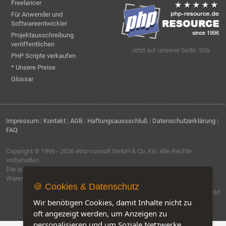
Freelancer
Für Anwender und
Softwareentwickler
Projektausschreibung
veröffentlichen
Jetzt auf unserer Seite: 536
PHP Scripte verkaufen
* Unsere Preise
Glossar
Impressum
|
Kontakt
|
AGB
|
Haftungsaussschluß
|
Datenschutzerklärung
|
FAQ
Copyright © 1996 - 2026
ebiz-consult GmbH & Co. KG
. Alle Rechte
vorbehalten.
Die auf dieser Seite verwendeten Produktbezeichnungen, Namen und
Warenzeichen sind Eigentum der jeweiligen Firmen.
🍪 Cookies & Datenschutz
Software by IQ-Markt
Wir benötigen Cookies, damit Inhalte nicht zu
oft angezeigt werden, um Anzeigen zu
personalisieren und um Soziale Netzwerke