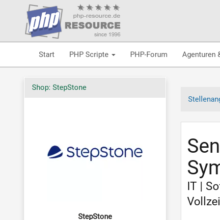
Start
PHP Scripte
PHP-Forum
Agenturen 
Shop: StepStone
Stellenan
Sen
Sym
IT | S
Vollzei
StepStone