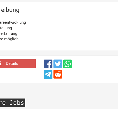
reibung
wareentwicklung
tellung
serfahrung
ce möglich
Details
re Jobs