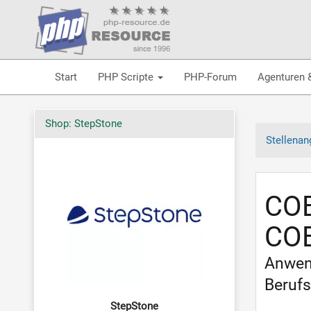
Start
PHP Scripte
PHP-Forum
Agenturen 
Shop: StepStone
Stellenan
COB
COB
Anwen
Berufs
StepStone