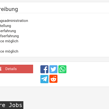
reibung
gsadministration
tellung
serfahrung
fserfahrung
ice möglich
ice möglich
Details
re Jobs