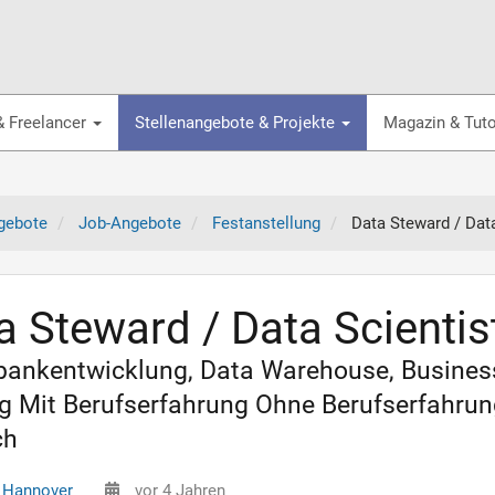
& Freelancer
Stellenangebote & Projekte
Magazin & Tuto
gebote
Job-Angebote
Festanstellung
Data Steward / Data
a Steward / Data Scientis
ankentwicklung, Data Warehouse, Business 
g Mit Berufserfahrung Ohne Berufserfahrun
ch
 Hannover
vor 4 Jahren