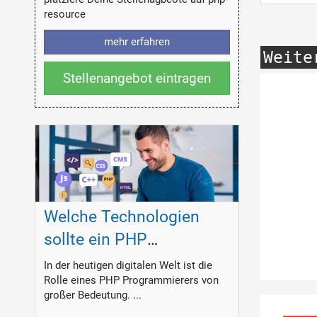
resource
mehr erfahren
Weite
Stellenangebot eintragen
Welche Technologien
sollte ein PHP
Programmierer
In der heutigen digitalen Welt ist die
Rolle eines PHP Programmierers von
beherrschen?
großer Bedeutung. ...