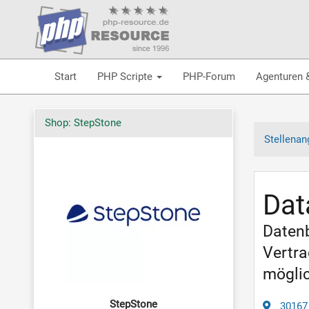
Start
PHP Scripte
PHP-Forum
Agenturen 
Shop: StepStone
Stellenan
Dat
Datenb
Vertra
mögli
StepStone
30167