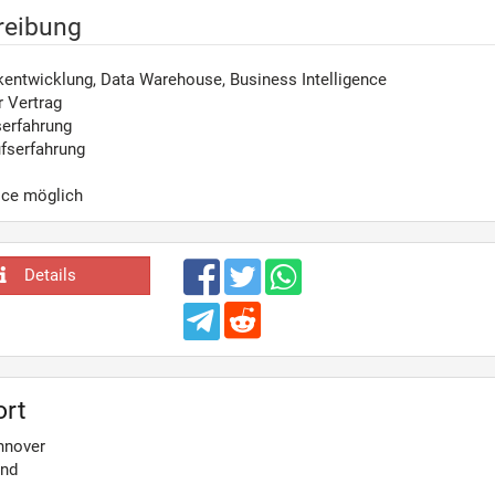
reibung
entwicklung, Data Warehouse, Business Intelligence
r Vertrag
serfahrung
fserfahrung
ice möglich
Details
ort
nnover
and