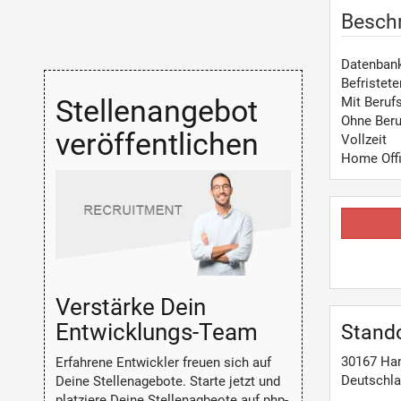
Besch
Datenbank
Befristete
Stellenangebot
Mit Beruf
Ohne Beru
veröffentlichen
Vollzeit
Home Off
Verstärke Dein
Entwicklungs-Team
Stand
30167
Ha
Erfahrene Entwickler freuen sich auf
Deutschl
Deine Stellenagebote. Starte jetzt und
platziere Deine Stellenagbeote auf php-