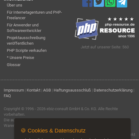
Über uns
Für Internetagenturen und PHP-
Freelancer
Für Anwender und
Softwareentwickler
Projektausschreibung
veröffentlichen
Jetzt auf unserer Seite: 560
PHP Scripte verkaufen
* Unsere Preise
Glossar
Impressum
|
Kontakt
|
AGB
|
Haftungsaussschluß
|
Datenschutzerklärung
|
FAQ
Copyright © 1996 - 2026
ebiz-consult GmbH & Co. KG
. Alle Rechte
vorbehalten.
Die auf dieser Seite verwendeten Produktbezeichnungen, Namen und
Warenzeichen sind Eigentum der jeweiligen Firmen.
🍪 Cookies & Datenschutz
Software by IQ-Markt