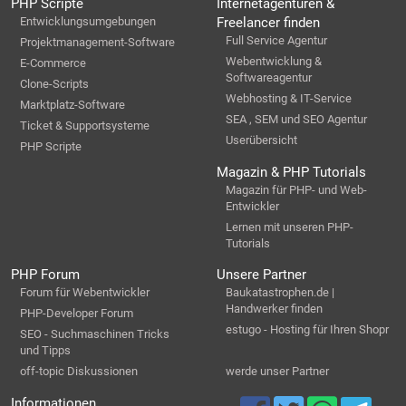
PHP Scripte
Internetagenturen &
Entwicklungsumgebungen
Freelancer finden
Full Service Agentur
Projektmanagement-Software
Webentwicklung &
E-Commerce
Softwareagentur
Clone-Scripts
Webhosting & IT-Service
Marktplatz-Software
SEA , SEM und SEO Agentur
Ticket & Supportsysteme
Userübersicht
PHP Scripte
Magazin & PHP Tutorials
Magazin für PHP- und Web-
Entwickler
Lernen mit unseren PHP-
Tutorials
PHP Forum
Unsere Partner
Forum für Webentwickler
Baukatastrophen.de |
Handwerker finden
PHP-Developer Forum
estugo - Hosting für Ihren Shopr
SEO - Suchmaschinen Tricks
und Tipps
off-topic Diskussionen
werde unser Partner
Informationen