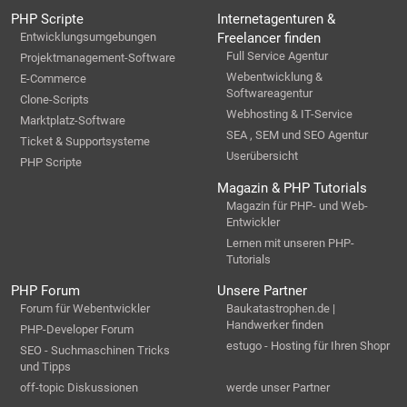
PHP Scripte
Internetagenturen &
Entwicklungsumgebungen
Freelancer finden
Full Service Agentur
Projektmanagement-Software
Webentwicklung &
E-Commerce
Softwareagentur
Clone-Scripts
Webhosting & IT-Service
Marktplatz-Software
SEA , SEM und SEO Agentur
Ticket & Supportsysteme
Userübersicht
PHP Scripte
Magazin & PHP Tutorials
Magazin für PHP- und Web-
Entwickler
Lernen mit unseren PHP-
Tutorials
PHP Forum
Unsere Partner
Forum für Webentwickler
Baukatastrophen.de |
Handwerker finden
PHP-Developer Forum
estugo - Hosting für Ihren Shopr
SEO - Suchmaschinen Tricks
und Tipps
off-topic Diskussionen
werde unser Partner