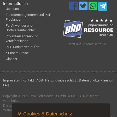
Informationen
Über uns
Für Internetagenturen und PHP-
Freelancer
Für Anwender und
Softwareentwickler
Projektausschreibung
veröffentlichen
Jetzt auf unserer Seite: 355
PHP Scripte verkaufen
* Unsere Preise
Glossar
Impressum
|
Kontakt
|
AGB
|
Haftungsaussschluß
|
Datenschutzerklärung
|
FAQ
Copyright © 1996 - 2026
ebiz-consult GmbH & Co. KG
. Alle Rechte
vorbehalten.
Die auf dieser Seite verwendeten Produktbezeichnungen, Namen und
Warenzeichen sind Eigentum der jeweiligen Firmen.
🍪 Cookies & Datenschutz