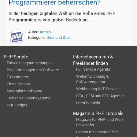
Programmierer beherrschen?
In der heutigen digitalen Welt ist die Rolle eines PHP
Programmierers von großer Bedeutung. ...
Autor :
admin
Kategorie:
Dies und Das
PHP Scripte
Internetagenturen &
Entwicklungsumgebungen
Freelancer finden
Full Service Agentur
Projektmanagement-Software
Webentwicklung &
E-Commerce
Softwareagentur
Clone-Scripts
Webhosting & IT-Service
Marktplatz-Software
SEA , SEM und SEO Agentur
Ticket & Supportsysteme
Userübersicht
PHP Scripte
Magazin & PHP Tutorials
Magazin für PHP- und Web-
Entwickler
Lernen mit unseren PHP-