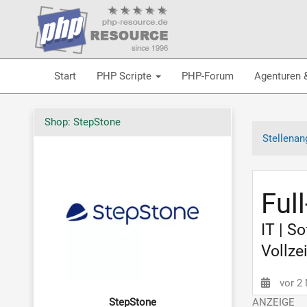
Start
PHP Scripte
PHP-Forum
Agenturen 
Shop: StepStone
Stellenan
Ful
IT | S
Vollze
vor 2
StepStone