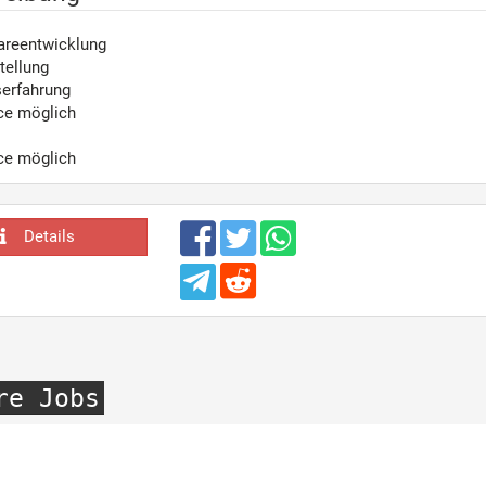
wareentwicklung
tellung
serfahrung
ce möglich
ce möglich
Details
re Jobs