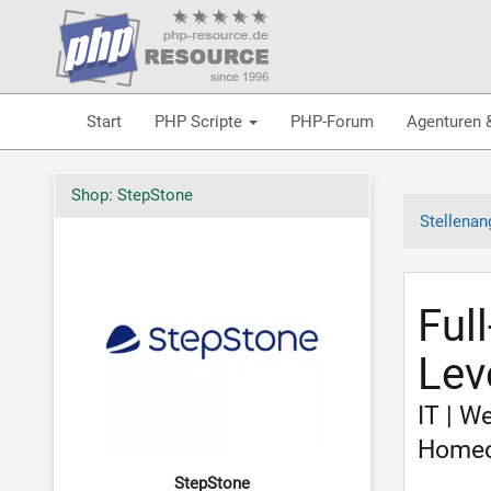
Start
PHP Scripte
PHP-Forum
Agenturen 
Shop: StepStone
Stellenan
Ful
Lev
IT | W
Homeof
StepStone