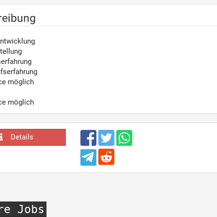
reibung
Entwicklung
tellung
serfahrung
fserfahrung
ce möglich
ce möglich
Details
re Jobs