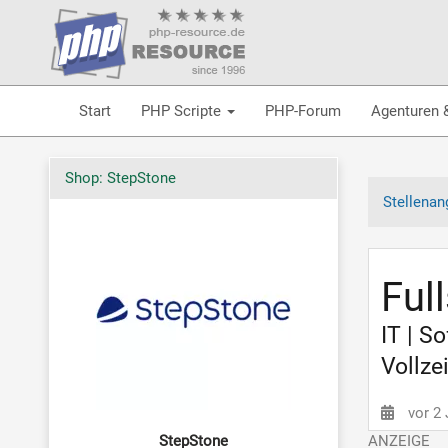
Start
PHP Scripte
PHP-Forum
Agenturen 
Shop: StepStone
Stellenan
Ful
IT | S
Vollzei
vor 2
StepStone