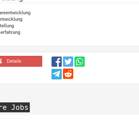
wareentwicklung
Entwicklung
tellung
serfahrung
Details
re Jobs