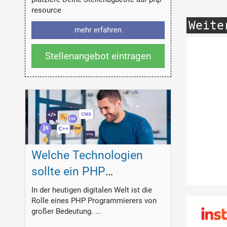
resource
Weite
mehr erfahren
Stellenangebot eintragen
Welche Technologien
sollte ein PHP
Programmierer
In der heutigen digitalen Welt ist die
Rolle eines PHP Programmierers von
beherrschen?
großer Bedeutung. ...