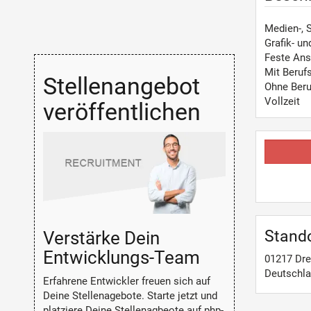
Medien-, 
Grafik- u
Feste Ans
Mit Beruf
Stellenangebot
Ohne Beru
Vollzeit
veröffentlichen
Stand
Verstärke Dein
Entwicklungs-Team
01217
Dr
Deutschl
Erfahrene Entwickler freuen sich auf
Deine Stellenagebote. Starte jetzt und
platziere Deine Stellenagbeote auf php-