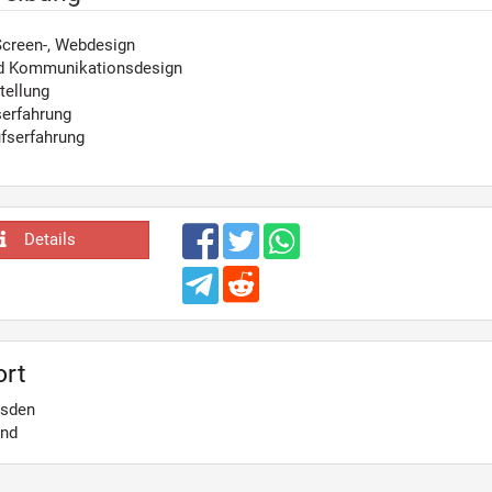
Screen-, Webdesign
nd Kommunikationsdesign
tellung
serfahrung
fserfahrung
Details
ort
esden
and