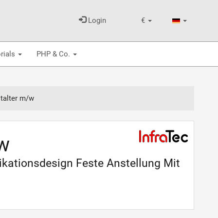
Login
€
rials
PHP & Co.
talter m/w
/w
kationsdesign Feste Anstellung Mit