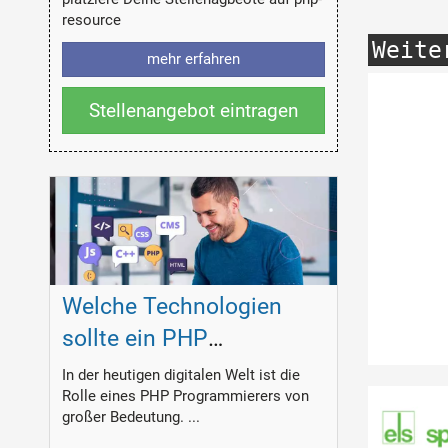
resource
Weite
mehr erfahren
Stellenangebot eintragen
Welche Technologien
sollte ein PHP
Programmierer
In der heutigen digitalen Welt ist die
Rolle eines PHP Programmierers von
beherrschen?
großer Bedeutung. ...