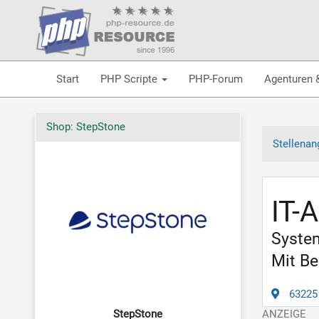
Start
PHP Scripte
PHP-Forum
Agenturen 
Shop: StepStone
Stellenan
IT-
Syste
Mit Be
63225
StepStone