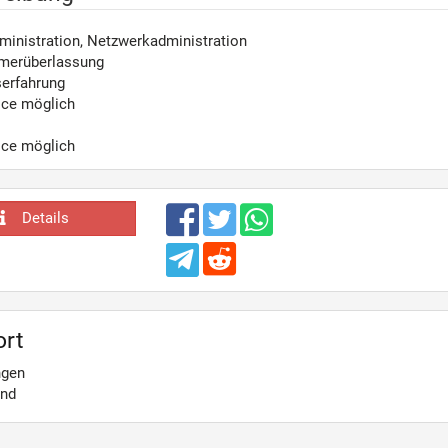
inistration, Netzwerkadministration
merüberlassung
serfahrung
ice möglich
ice möglich
Details
ort
ngen
and