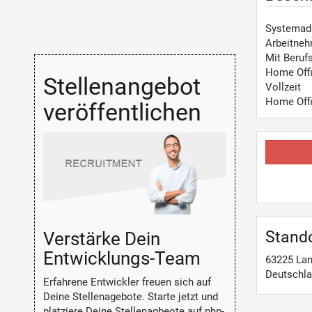
Systemadm
Arbeitneh
Mit Beruf
Home Off
Stellenangebot
Vollzeit
Home Off
veröffentlichen
Stand
Verstärke Dein
Entwicklungs-Team
63225 La
Deutschl
Erfahrene Entwickler freuen sich auf
Deine Stellenagebote. Starte jetzt und
platziere Deine Stellenagbeote auf php-