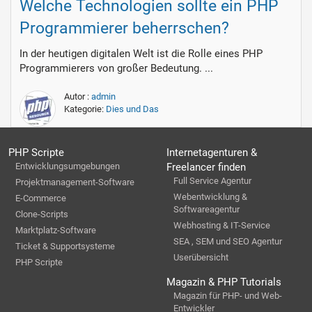
Welche Technologien sollte ein PHP
Programmierer beherrschen?
In der heutigen digitalen Welt ist die Rolle eines PHP
Programmierers von großer Bedeutung. ...
Autor :
admin
Kategorie:
Dies und Das
PHP Scripte
Internetagenturen &
Entwicklungsumgebungen
Freelancer finden
Full Service Agentur
Projektmanagement-Software
Webentwicklung &
E-Commerce
Softwareagentur
Clone-Scripts
Webhosting & IT-Service
Marktplatz-Software
SEA , SEM und SEO Agentur
Ticket & Supportsysteme
Userübersicht
PHP Scripte
Magazin & PHP Tutorials
Magazin für PHP- und Web-
Entwickler