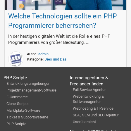
Welche Technologien sollte ein PHP
Programmierer beherrschen?
In der heutigen digitalen Welt ist die Rolle eines PHP
Programmierers von großer Bedeutung. ...
Autor :
admin
Kategorie:
Dies und Das
PHP Scripte
Internetagenturen &
Entwicklungsumgebungen
Freelancer finden
Full Service Agentur
Projektmanagement-Software
Webentwicklung &
E-Commerce
Softwareagentur
Clone-Scripts
Webhosting & IT-Service
Marktplatz-Software
SEA , SEM und SEO Agentur
Ticket & Supportsysteme
Userübersicht
PHP Scripte