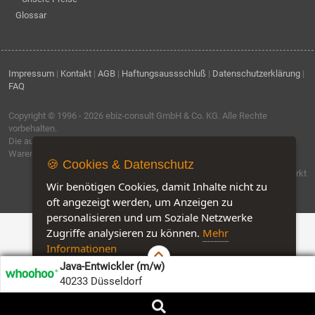
Glossar
Impressum
|
Kontakt
|
AGB
|
Haftungsaussschluß
|
Datenschutzerklärung
|
FAQ
Copyright © 1996 - 2026
ebiz-consult GmbH & Co. KG
. Alle Rechte
vorbehalten.
Die auf dieser Seite verwendeten Produktbezeichnungen, Namen und
Warenzeichen sind Eigentum der jeweiligen Firmen.
🍪 Cookies & Datenschutz
Software by IQ-Markt
Wir benötigen Cookies, damit Inhalte nicht zu
oft angezeigt werden, um Anzeigen zu
personalisieren und um Soziale Netzwerke
Zugriffe analysieren zu können.
Mehr
Informationen
Java-Entwickler (m/w)
Akzeptieren
Customise Cookies
40233 Düsseldorf