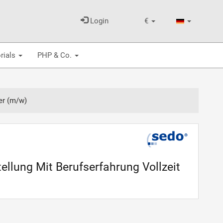
Login
€
rials
PHP & Co.
er (m/w)
llung Mit Berufserfahrung Vollzeit