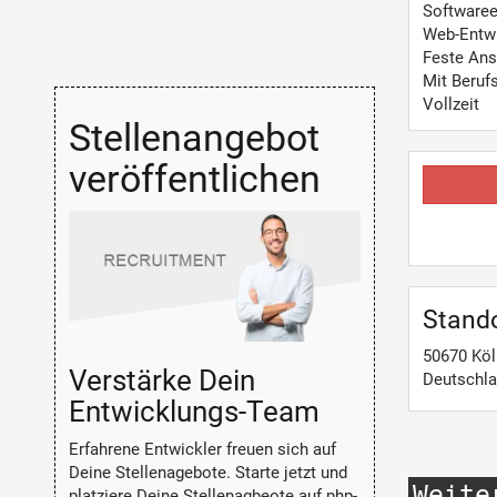
Softwaree
Web-Entw
Feste Ans
Mit Beruf
Vollzeit
Stellenangebot
veröffentlichen
Stand
50670
Köl
Verstärke Dein
Deutschl
Entwicklungs-Team
Erfahrene Entwickler freuen sich auf
Deine Stellenagebote. Starte jetzt und
Weite
platziere Deine Stellenagbeote auf php-