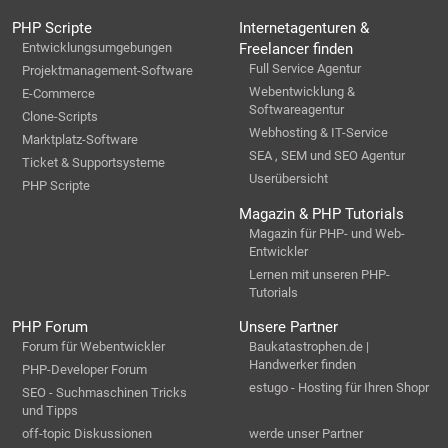
PHP Scripte
Internetagenturen &
Entwicklungsumgebungen
Freelancer finden
Full Service Agentur
Projektmanagement-Software
Webentwicklung &
E-Commerce
Softwareagentur
Clone-Scripts
Webhosting & IT-Service
Marktplatz-Software
SEA , SEM und SEO Agentur
Ticket & Supportsysteme
Userübersicht
PHP Scripte
Magazin & PHP Tutorials
Magazin für PHP- und Web-
Entwickler
Lernen mit unseren PHP-
Tutorials
PHP Forum
Unsere Partner
Forum für Webentwickler
Baukatastrophen.de |
Handwerker finden
PHP-Developer Forum
estugo - Hosting für Ihren Shopr
SEO - Suchmaschinen Tricks
und Tipps
off-topic Diskussionen
werde unser Partner