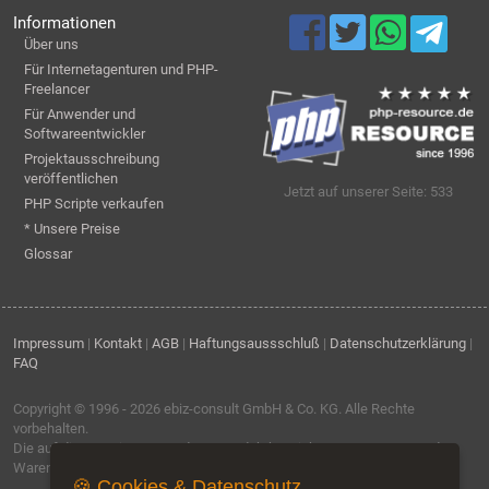
Informationen
Über uns
Für Internetagenturen und PHP-
Freelancer
Für Anwender und
Softwareentwickler
Projektausschreibung
veröffentlichen
Jetzt auf unserer Seite: 533
PHP Scripte verkaufen
* Unsere Preise
Glossar
Impressum
|
Kontakt
|
AGB
|
Haftungsaussschluß
|
Datenschutzerklärung
|
FAQ
Copyright © 1996 - 2026
ebiz-consult GmbH & Co. KG
. Alle Rechte
vorbehalten.
Die auf dieser Seite verwendeten Produktbezeichnungen, Namen und
Warenzeichen sind Eigentum der jeweiligen Firmen.
🍪 Cookies & Datenschutz