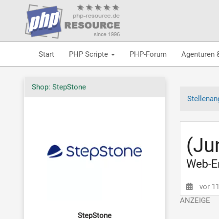
Start
PHP Scripte
PHP-Forum
Agenturen 
Shop: StepStone
Stellenan
(Ju
Web-En
vor 1
StepStone