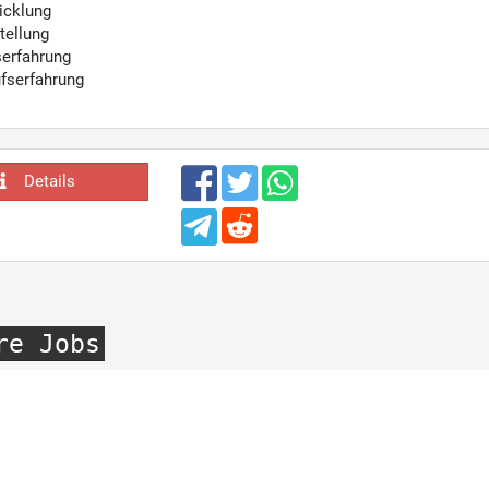
icklung
tellung
serfahrung
fserfahrung
Details
re Jobs