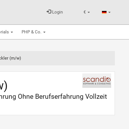
Login
€
rials
PHP & Co.
ckler (m/w)
w)
hrung Ohne Berufserfahrung Vollzeit