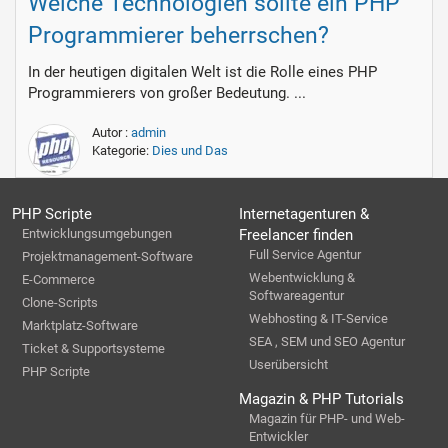
Welche Technologien sollte ein PHP
Programmierer beherrschen?
In der heutigen digitalen Welt ist die Rolle eines PHP
Programmierers von großer Bedeutung. ...
Autor :
admin
Kategorie:
Dies und Das
PHP Scripte
Internetagenturen &
Entwicklungsumgebungen
Freelancer finden
Full Service Agentur
Projektmanagement-Software
Webentwicklung &
E-Commerce
Softwareagentur
Clone-Scripts
Webhosting & IT-Service
Marktplatz-Software
SEA , SEM und SEO Agentur
Ticket & Supportsysteme
Userübersicht
PHP Scripte
Magazin & PHP Tutorials
Magazin für PHP- und Web-
Entwickler