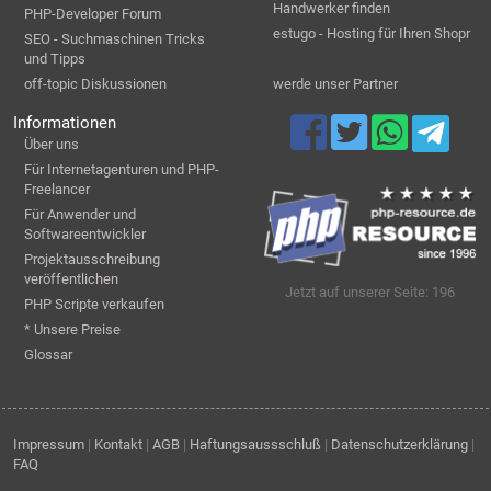
Handwerker finden
PHP-Developer Forum
estugo - Hosting für Ihren Shopr
SEO - Suchmaschinen Tricks
und Tipps
off-topic Diskussionen
werde unser Partner
Informationen
Über uns
Für Internetagenturen und PHP-
Freelancer
Für Anwender und
Softwareentwickler
Projektausschreibung
veröffentlichen
Jetzt auf unserer Seite: 196
PHP Scripte verkaufen
* Unsere Preise
Glossar
Impressum
|
Kontakt
|
AGB
|
Haftungsaussschluß
|
Datenschutzerklärung
|
FAQ