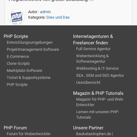
Autor :
admin
Kategorie:
Dies und Das
PHP Scripte
Internetagenturen &
Entwicklungsumgebungen
Freelancer finden
Full Service Agentur
Projektmanagement-Software
Webentwicklung &
E-Commerce
Softwareagentur
Clone-Scripts
Webhosting & IT-Service
Marktplatz-Software
SEA , SEM und SEO Agentur
Ticket & Supportsysteme
Userübersicht
PHP Scripte
Magazin & PHP Tutorials
Magazin für PHP- und Web-
Entwickler
Lernen mit unseren PHP-
Tutorials
PHP Forum
Unsere Partner
Forum für Webentwickler
Baukatastrophen.de |