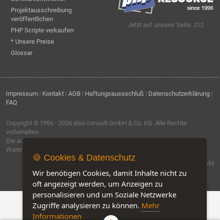
Projektausschreibung
veröffentlichen
Jetzt auf unserer Seite: 212
PHP Scripte verkaufen
* Unsere Preise
Glossar
Impressum
|
Kontakt
|
AGB
|
Haftungsaussschluß
|
Datenschutzerklärung
|
FAQ
Copyright © 1996 - 2026
ebiz-consult GmbH & Co. KG
. Alle Rechte
vorbehalten.
Die auf dieser Seite verwendeten Produktbezeichnungen, Namen und
Warenzeichen sind Eigentum der jeweiligen Firmen.
🍪 Cookies & Datenschutz
Software by IQ-Markt
Wir benötigen Cookies, damit Inhalte nicht zu
oft angezeigt werden, um Anzeigen zu
personalisieren und um Soziale Netzwerke
Zugriffe analysieren zu können.
Mehr
Informationen