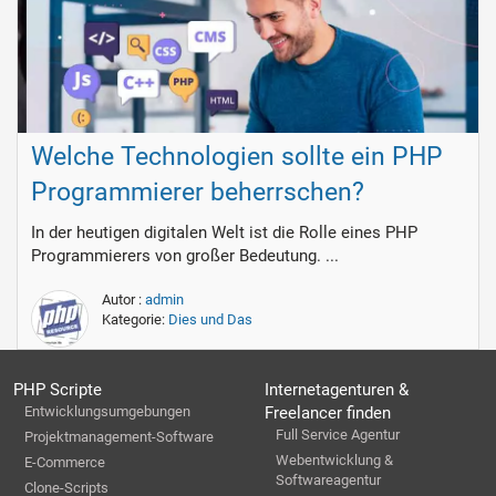
Welche Technologien sollte ein PHP
Programmierer beherrschen?
In der heutigen digitalen Welt ist die Rolle eines PHP
Programmierers von großer Bedeutung. ...
Autor :
admin
Kategorie:
Dies und Das
PHP Scripte
Internetagenturen &
Entwicklungsumgebungen
Freelancer finden
Full Service Agentur
Projektmanagement-Software
Webentwicklung &
E-Commerce
Softwareagentur
Clone-Scripts