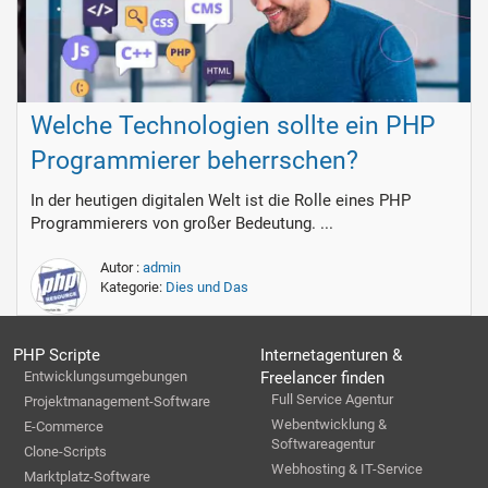
Welche Technologien sollte ein PHP
Programmierer beherrschen?
In der heutigen digitalen Welt ist die Rolle eines PHP
Programmierers von großer Bedeutung. ...
Autor :
admin
Kategorie:
Dies und Das
PHP Scripte
Internetagenturen &
Entwicklungsumgebungen
Freelancer finden
Full Service Agentur
Projektmanagement-Software
Webentwicklung &
E-Commerce
Softwareagentur
Clone-Scripts
Webhosting & IT-Service
Marktplatz-Software