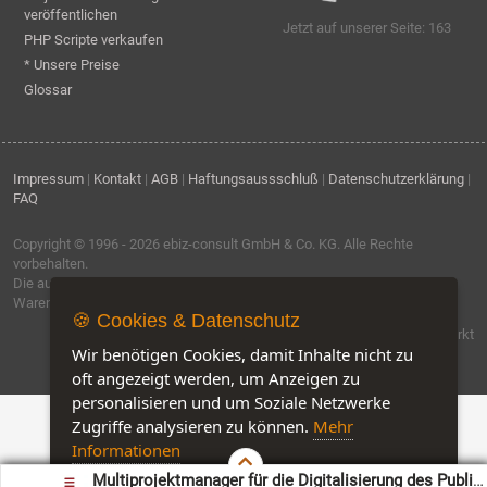
veröffentlichen
Jetzt auf unserer Seite: 163
PHP Scripte verkaufen
* Unsere Preise
Glossar
Impressum
|
Kontakt
|
AGB
|
Haftungsaussschluß
|
Datenschutzerklärung
|
FAQ
Copyright © 1996 - 2026
ebiz-consult GmbH & Co. KG
. Alle Rechte
vorbehalten.
Die auf dieser Seite verwendeten Produktbezeichnungen, Namen und
Warenzeichen sind Eigentum der jeweiligen Firmen.
🍪 Cookies & Datenschutz
Software by IQ-Markt
Wir benötigen Cookies, damit Inhalte nicht zu
oft angezeigt werden, um Anzeigen zu
personalisieren und um Soziale Netzwerke
Zugriffe analysieren zu können.
Mehr
Informationen
Multiprojektmanager für die Digitalisierung des Public