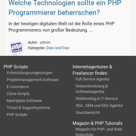
Welche Technologien sollte ein PHP
Programmierer beherrschen?
In der heutigen digitalen Welt ist die Rolle eines PHP
Programmierers von großer Bedeutung. ...
Autor :
admin
Kategorie:
Dies und Das
PHP Scripte
Internetagenturen &
Entwicklungsumgebungen
Freelancer finden
Full Service Agentur
Projektmanagement-Software
Webentwicklung &
E-Commerce
Softwareagentur
Clone-Scripts
Webhosting & IT-Service
Marktplatz-Software
SEA , SEM und SEO Agentur
Ticket & Supportsysteme
Userübersicht
PHP Scripte
Magazin & PHP Tutorials
Magazin für PHP- und Web-
Entwickler