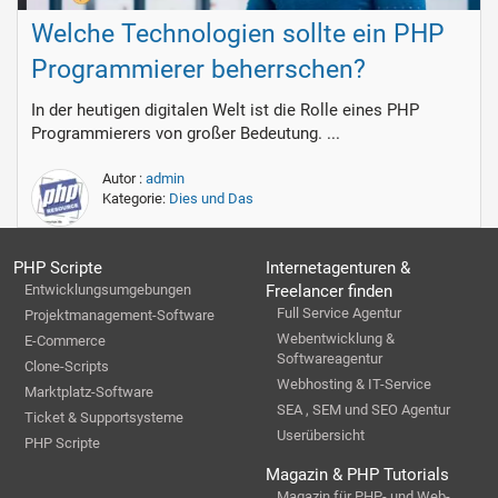
Welche Technologien sollte ein PHP
Programmierer beherrschen?
In der heutigen digitalen Welt ist die Rolle eines PHP
Programmierers von großer Bedeutung. ...
Autor :
admin
Kategorie:
Dies und Das
PHP Scripte
Internetagenturen &
Entwicklungsumgebungen
Freelancer finden
Full Service Agentur
Projektmanagement-Software
Webentwicklung &
E-Commerce
Softwareagentur
Clone-Scripts
Webhosting & IT-Service
Marktplatz-Software
SEA , SEM und SEO Agentur
Ticket & Supportsysteme
Userübersicht
PHP Scripte
Magazin & PHP Tutorials
Magazin für PHP- und Web-