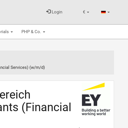
Login
€
rials
PHP & Co.
ncial Services) (w/m/d)
ereich
nts (Financial