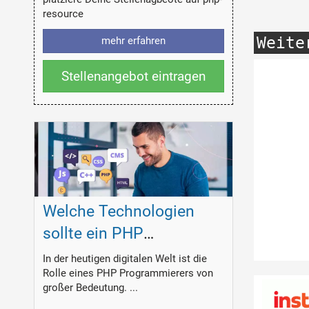
resource
Weite
mehr erfahren
Stellenangebot eintragen
Welche Technologien
sollte ein PHP
Programmierer
In der heutigen digitalen Welt ist die
Rolle eines PHP Programmierers von
beherrschen?
großer Bedeutung. ...