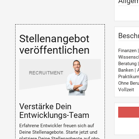
Allge
Besch
Stellenangebot
veröffentlichen
Finanzen 
Wissensch
Beratung 
Banken | 
Praktiku
Ohne Beru
Vollzeit
Verstärke Dein
Entwicklungs-Team
Erfahrene Entwickler freuen sich auf
Deine Stellenagebote. Starte jetzt und
platziere Deine Stellenagbeote auf php-