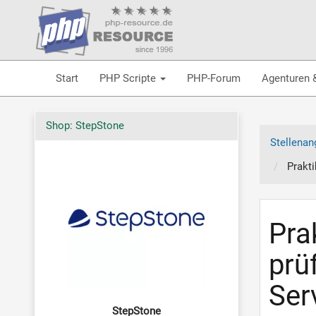
Start
PHP Scripte
PHP-Forum
Agenturen 
Shop: StepStone
Stellenan
Prakt
Pra
prü
Ser
StepStone