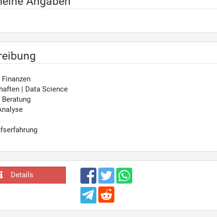
meine Angaben
reibung
| Finanzen
aften | Data Science
| Beratung
Analyse
m
fserfahrung
Details